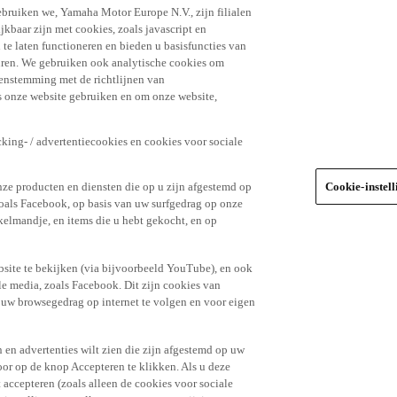
ebruiken we, Yamaha Motor Europe N.V., zijn filialen
jkbaar zijn met cookies, zoals javascript en
e laten functioneren en bieden u basisfuncties van
uren. We gebruiken ook analytische cookies om
eenstemming met de richtlijnen van
 onze website gebruiken en om onze website,
king- / advertentiecookies en cookies voor sociale
nze producten en diensten die op u zijn afgestemd op
Cookie-instel
oals Facebook, op basis van uw surfgedrag op onze
kelmandje, en items die u hebt gekocht, en op
site te bekijken (via bijvoorbeeld YouTube), en ook
le media, zoals Facebook. Dit zijn cookies van
t uw browsegedrag op internet te volgen en voor eigen
 en advertenties wilt zien die zijn afgestemd op uw
door op de knop Accepteren te klikken. Als u deze
t accepteren (zoals alleen de cookies voor sociale