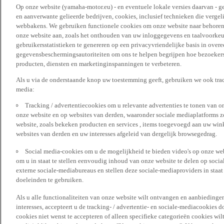
Op onze website (yamaha-motor.eu) - en eventuele lokale versies daarvan - g
en aanverwante gelieerde bedrijven, cookies, inclusief technieken die vergeli
webbakens. We gebruiken functionele cookies om onze website naar behoren t
onze website aan, zoals het onthouden van uw inloggegevens en taalvoorke
gebruikersstatistieken te genereren op een privacyvriendelijke basis in over
gegevensbeschermingsautoriteiten om ons te helpen begrijpen hoe bezoekers
producten, diensten en marketinginspanningen te verbeteren.
Als u via de onderstaande knop uw toestemming geeft, gebruiken we ook trac
media:
Tracking / advertentiecookies om u relevante advertenties te tonen van o
onze website en op websites van derden, waaronder sociale mediaplatforms z
website, zoals bekeken producten en services , items toegevoegd aan uw win
websites van derden en uw interesses afgeleid van dergelijk browsegedrag.
Social media-cookies om u de mogelijkheid te bieden video's op onze web
om u in staat te stellen eenvoudig inhoud van onze website te delen op socia
externe sociale-mediabureaus en stellen deze sociale-mediaproviders in staa
doeleinden te gebruiken.
Als u alle functionaliteiten van onze website wilt ontvangen en aanbiedingen
interesses, accepteert u de tracking- / advertentie- en sociale-mediacookies 
cookies niet wenst te accepteren of alleen specifieke categorieën cookies wil