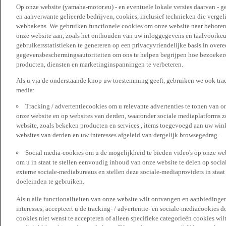
Op onze website (yamaha-motor.eu) - en eventuele lokale versies daarvan - g
en aanverwante gelieerde bedrijven, cookies, inclusief technieken die vergeli
webbakens. We gebruiken functionele cookies om onze website naar behoren t
onze website aan, zoals het onthouden van uw inloggegevens en taalvoorke
gebruikersstatistieken te genereren op een privacyvriendelijke basis in over
gegevensbeschermingsautoriteiten om ons te helpen begrijpen hoe bezoekers
producten, diensten en marketinginspanningen te verbeteren.
Als u via de onderstaande knop uw toestemming geeft, gebruiken we ook trac
media:
Tracking / advertentiecookies om u relevante advertenties te tonen van o
onze website en op websites van derden, waaronder sociale mediaplatforms z
website, zoals bekeken producten en services , items toegevoegd aan uw win
websites van derden en uw interesses afgeleid van dergelijk browsegedrag.
Social media-cookies om u de mogelijkheid te bieden video's op onze web
om u in staat te stellen eenvoudig inhoud van onze website te delen op socia
externe sociale-mediabureaus en stellen deze sociale-mediaproviders in staa
doeleinden te gebruiken.
Als u alle functionaliteiten van onze website wilt ontvangen en aanbiedingen
interesses, accepteert u de tracking- / advertentie- en sociale-mediacookies 
cookies niet wenst te accepteren of alleen specifieke categorieën cookies wil