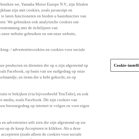
ebruiken we, Yamaha Motor Europe N.V., zijn filialen
jkbaar zijn met cookies, zoals javascript en
e laten functioneren en bieden u basisfuncties van
uren. We gebruiken ook analytische cookies om
eenstemming met de richtlijnen van
 onze website gebruiken en om onze website,
king- / advertentiecookies en cookies voor sociale
nze producten en diensten die op u zijn afgestemd op
Cookie-instel
oals Facebook, op basis van uw surfgedrag op onze
kelmandje, en items die u hebt gekocht, en op
site te bekijken (via bijvoorbeeld YouTube), en ook
le media, zoals Facebook. Dit zijn cookies van
t uw browsegedrag op internet te volgen en voor eigen
 en advertenties wilt zien die zijn afgestemd op uw
door op de knop Accepteren te klikken. Als u deze
t accepteren (zoals alleen de cookies voor sociale