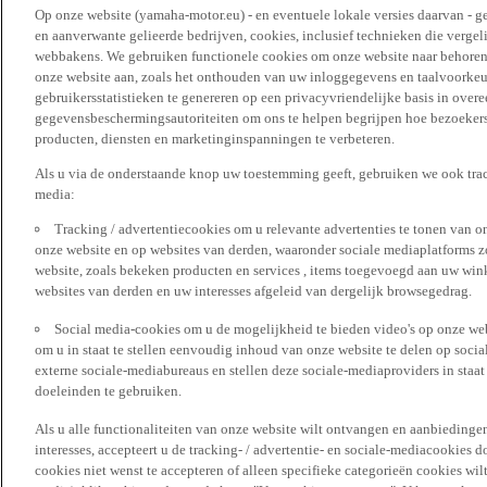
Op onze website (yamaha-motor.eu) - en eventuele lokale versies daarvan - g
en aanverwante gelieerde bedrijven, cookies, inclusief technieken die vergeli
webbakens. We gebruiken functionele cookies om onze website naar behoren t
onze website aan, zoals het onthouden van uw inloggegevens en taalvoorke
gebruikersstatistieken te genereren op een privacyvriendelijke basis in over
gegevensbeschermingsautoriteiten om ons te helpen begrijpen hoe bezoekers
producten, diensten en marketinginspanningen te verbeteren.
Als u via de onderstaande knop uw toestemming geeft, gebruiken we ook trac
media:
Tracking / advertentiecookies om u relevante advertenties te tonen van o
onze website en op websites van derden, waaronder sociale mediaplatforms z
website, zoals bekeken producten en services , items toegevoegd aan uw win
websites van derden en uw interesses afgeleid van dergelijk browsegedrag.
Social media-cookies om u de mogelijkheid te bieden video's op onze web
om u in staat te stellen eenvoudig inhoud van onze website te delen op socia
externe sociale-mediabureaus en stellen deze sociale-mediaproviders in staa
doeleinden te gebruiken.
Als u alle functionaliteiten van onze website wilt ontvangen en aanbiedingen
interesses, accepteert u de tracking- / advertentie- en sociale-mediacookies 
cookies niet wenst te accepteren of alleen specifieke categorieën cookies wil