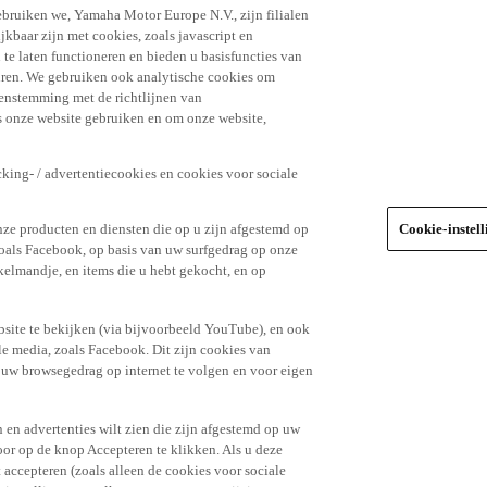
ebruiken we, Yamaha Motor Europe N.V., zijn filialen
jkbaar zijn met cookies, zoals javascript en
e laten functioneren en bieden u basisfuncties van
uren. We gebruiken ook analytische cookies om
eenstemming met de richtlijnen van
 onze website gebruiken en om onze website,
king- / advertentiecookies en cookies voor sociale
nze producten en diensten die op u zijn afgestemd op
Cookie-instel
oals Facebook, op basis van uw surfgedrag op onze
kelmandje, en items die u hebt gekocht, en op
site te bekijken (via bijvoorbeeld YouTube), en ook
le media, zoals Facebook. Dit zijn cookies van
t uw browsegedrag op internet te volgen en voor eigen
 en advertenties wilt zien die zijn afgestemd op uw
door op de knop Accepteren te klikken. Als u deze
t accepteren (zoals alleen de cookies voor sociale