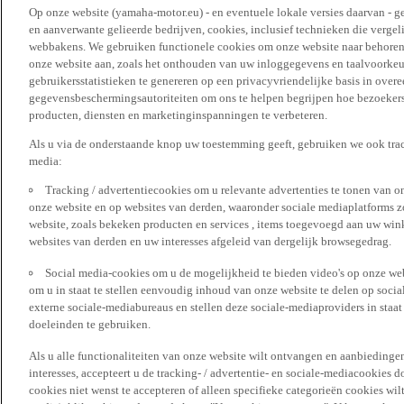
Op onze website (yamaha-motor.eu) - en eventuele lokale versies daarvan - g
en aanverwante gelieerde bedrijven, cookies, inclusief technieken die vergeli
webbakens. We gebruiken functionele cookies om onze website naar behoren t
onze website aan, zoals het onthouden van uw inloggegevens en taalvoorke
gebruikersstatistieken te genereren op een privacyvriendelijke basis in over
gegevensbeschermingsautoriteiten om ons te helpen begrijpen hoe bezoekers
producten, diensten en marketinginspanningen te verbeteren.
Als u via de onderstaande knop uw toestemming geeft, gebruiken we ook trac
media:
Tracking / advertentiecookies om u relevante advertenties te tonen van o
onze website en op websites van derden, waaronder sociale mediaplatforms z
website, zoals bekeken producten en services , items toegevoegd aan uw win
websites van derden en uw interesses afgeleid van dergelijk browsegedrag.
Social media-cookies om u de mogelijkheid te bieden video's op onze web
om u in staat te stellen eenvoudig inhoud van onze website te delen op socia
externe sociale-mediabureaus en stellen deze sociale-mediaproviders in staa
doeleinden te gebruiken.
Als u alle functionaliteiten van onze website wilt ontvangen en aanbiedingen
interesses, accepteert u de tracking- / advertentie- en sociale-mediacookies 
cookies niet wenst te accepteren of alleen specifieke categorieën cookies wil