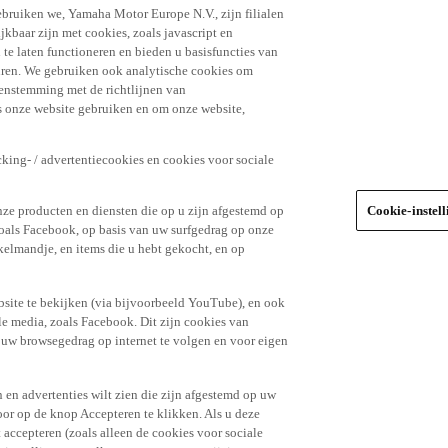
ebruiken we, Yamaha Motor Europe N.V., zijn filialen
jkbaar zijn met cookies, zoals javascript en
e laten functioneren en bieden u basisfuncties van
uren. We gebruiken ook analytische cookies om
eenstemming met de richtlijnen van
 onze website gebruiken en om onze website,
king- / advertentiecookies en cookies voor sociale
nze producten en diensten die op u zijn afgestemd op
Cookie-instel
oals Facebook, op basis van uw surfgedrag op onze
kelmandje, en items die u hebt gekocht, en op
site te bekijken (via bijvoorbeeld YouTube), en ook
le media, zoals Facebook. Dit zijn cookies van
t uw browsegedrag op internet te volgen en voor eigen
 en advertenties wilt zien die zijn afgestemd op uw
door op de knop Accepteren te klikken. Als u deze
t accepteren (zoals alleen de cookies voor sociale