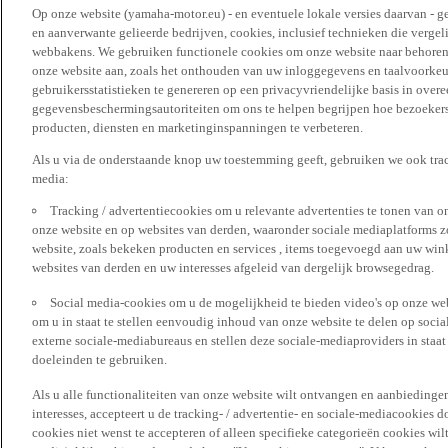
Op onze website (yamaha-motor.eu) - en eventuele lokale versies daarvan - g
en aanverwante gelieerde bedrijven, cookies, inclusief technieken die vergeli
webbakens. We gebruiken functionele cookies om onze website naar behoren t
onze website aan, zoals het onthouden van uw inloggegevens en taalvoorke
gebruikersstatistieken te genereren op een privacyvriendelijke basis in over
gegevensbeschermingsautoriteiten om ons te helpen begrijpen hoe bezoekers
producten, diensten en marketinginspanningen te verbeteren.
Als u via de onderstaande knop uw toestemming geeft, gebruiken we ook trac
media:
Tracking / advertentiecookies om u relevante advertenties te tonen van o
onze website en op websites van derden, waaronder sociale mediaplatforms z
website, zoals bekeken producten en services , items toegevoegd aan uw win
websites van derden en uw interesses afgeleid van dergelijk browsegedrag.
Social media-cookies om u de mogelijkheid te bieden video's op onze web
om u in staat te stellen eenvoudig inhoud van onze website te delen op socia
externe sociale-mediabureaus en stellen deze sociale-mediaproviders in staa
doeleinden te gebruiken.
Als u alle functionaliteiten van onze website wilt ontvangen en aanbiedingen
interesses, accepteert u de tracking- / advertentie- en sociale-mediacookies 
cookies niet wenst te accepteren of alleen specifieke categorieën cookies wil