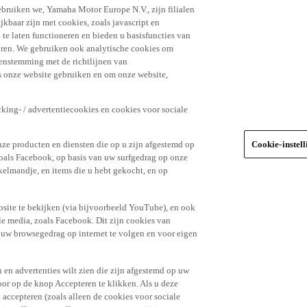
ebruiken we, Yamaha Motor Europe N.V., zijn filialen
jkbaar zijn met cookies, zoals javascript en
e laten functioneren en bieden u basisfuncties van
uren. We gebruiken ook analytische cookies om
eenstemming met de richtlijnen van
 onze website gebruiken en om onze website,
king- / advertentiecookies en cookies voor sociale
nze producten en diensten die op u zijn afgestemd op
Cookie-instel
oals Facebook, op basis van uw surfgedrag op onze
kelmandje, en items die u hebt gekocht, en op
site te bekijken (via bijvoorbeeld YouTube), en ook
le media, zoals Facebook. Dit zijn cookies van
t uw browsegedrag op internet te volgen en voor eigen
 en advertenties wilt zien die zijn afgestemd op uw
door op de knop Accepteren te klikken. Als u deze
t accepteren (zoals alleen de cookies voor sociale