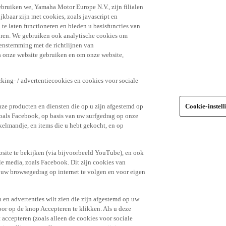
ebruiken we, Yamaha Motor Europe N.V., zijn filialen
jkbaar zijn met cookies, zoals javascript en
e laten functioneren en bieden u basisfuncties van
uren. We gebruiken ook analytische cookies om
eenstemming met de richtlijnen van
 onze website gebruiken en om onze website,
king- / advertentiecookies en cookies voor sociale
nze producten en diensten die op u zijn afgestemd op
Cookie-instel
oals Facebook, op basis van uw surfgedrag op onze
kelmandje, en items die u hebt gekocht, en op
site te bekijken (via bijvoorbeeld YouTube), en ook
le media, zoals Facebook. Dit zijn cookies van
t uw browsegedrag op internet te volgen en voor eigen
 en advertenties wilt zien die zijn afgestemd op uw
door op de knop Accepteren te klikken. Als u deze
t accepteren (zoals alleen de cookies voor sociale