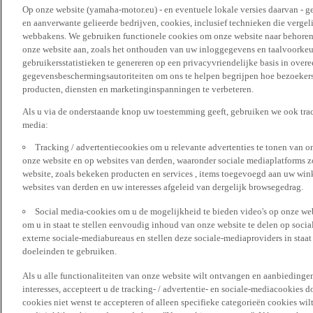
Op onze website (yamaha-motor.eu) - en eventuele lokale versies daarvan - g
en aanverwante gelieerde bedrijven, cookies, inclusief technieken die vergeli
webbakens. We gebruiken functionele cookies om onze website naar behoren t
onze website aan, zoals het onthouden van uw inloggegevens en taalvoorke
gebruikersstatistieken te genereren op een privacyvriendelijke basis in over
gegevensbeschermingsautoriteiten om ons te helpen begrijpen hoe bezoekers
producten, diensten en marketinginspanningen te verbeteren.
Als u via de onderstaande knop uw toestemming geeft, gebruiken we ook trac
media:
Tracking / advertentiecookies om u relevante advertenties te tonen van o
onze website en op websites van derden, waaronder sociale mediaplatforms z
website, zoals bekeken producten en services , items toegevoegd aan uw win
websites van derden en uw interesses afgeleid van dergelijk browsegedrag.
Social media-cookies om u de mogelijkheid te bieden video's op onze web
om u in staat te stellen eenvoudig inhoud van onze website te delen op socia
externe sociale-mediabureaus en stellen deze sociale-mediaproviders in staa
doeleinden te gebruiken.
Als u alle functionaliteiten van onze website wilt ontvangen en aanbiedingen
interesses, accepteert u de tracking- / advertentie- en sociale-mediacookies 
cookies niet wenst te accepteren of alleen specifieke categorieën cookies wil