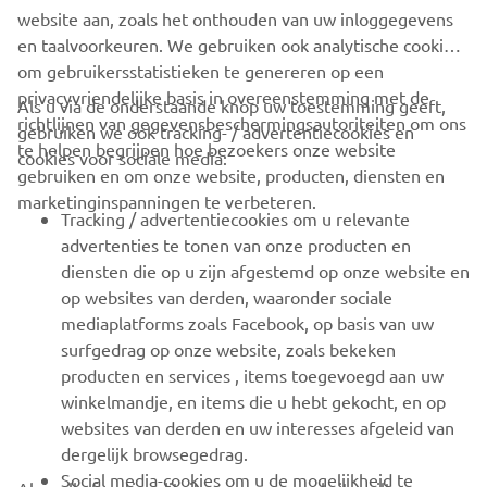
website aan, zoals het onthouden van uw inloggegevens
en taalvoorkeuren. We gebruiken ook analytische cookies
om gebruikersstatistieken te genereren op een
privacyvriendelijke basis in overeenstemming met de
Als u via de onderstaande knop uw toestemming geeft,
richtlijnen van gegevensbeschermingsautoriteiten om ons
gebruiken we ook tracking- / advertentiecookies en
CORPORATE
te helpen begrijpen hoe bezoekers onze website
cookies voor sociale media:
gebruiken en om onze website, producten, diensten en
marketinginspanningen te verbeteren.
VOOR BEDRIJVEN
Tracking / advertentiecookies om u relevante
advertenties te tonen van onze producten en
MEER YAMAHA
diensten die op u zijn afgestemd op onze website en
op websites van derden, waaronder sociale
mediaplatforms zoals Facebook, op basis van uw
ONDERSTEUNING
surfgedrag op onze website, zoals bekeken
producten en services , items toegevoegd aan uw
winkelmandje, en items die u hebt gekocht, en op
NIEUWSBRIEF
websites van derden en uw interesses afgeleid van
Wees de eerste die meer te weten komt over de nieuwste deals,
dergelijk browsegedrag.
speciale evenementen, nieuwe producten en nog veel meer
Social media-cookies om u de mogelijkheid te