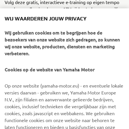
Volg deze gratis, interactieve e-training op eigen tempo
om de grondbeginselen van ATV-rijden te leren en veilige
rijpraktijken te ontwikkelen.
WIJ WAARDEREN JOUW PRIVACY
Deze cursus is niet bedoeld als vervanging voor
Wij gebruiken cookies om te begrijpen hoe de
praktijkgerichte rijopleiding of ervaring. Neem de tijd om
bezoekers van onze website zich gedragen, zo kunnen
jezelf vertrouwd te maken met de ATV voordat je gaat
wij onze website, producten, diensten en marketing
rijden en zorg ervoor dat je de instructies en
verbeteren.
waarschuwingen in de handleiding van je ATV leest en
opvolgt.
Cookies op de website van Yamaha Motor
Het duurt ongeveer 30 minuten om de cursus te voltooien
en aan het eind moet u een evaluatie afleggen.
Op onze website (yamaha-motor.eu) - en eventuele lokale
versies daarvan - gebruiken we, Yamaha Motor Europe
VOLG DE TRAINING
N.V., zijn filialen en aanverwante gelieerde bedrijven,
cookies, inclusief technieken die vergelijkbaar zijn met
cookies, zoals javascript en webbakens. We gebruiken
functionele cookies om onze website naar behoren te
laten functioneren en bieden u basisfuncties van onze