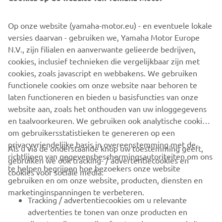
De Yamaha NEO's Delivery is een volledig elektrische
bezorgscooter, ontworpen voor professioneel gebruik in
Op onze website (yamaha-motor.eu) - en eventuele lokale
stedelijke omgevingen. Met zijn emissievrije aandrijving,
versies daarvan - gebruiken we, Yamaha Motor Europe
lage gebruikskosten en stille werking is hij ideaal voor last-
N.V., zijn filialen en aanverwante gelieerde bedrijven,
mile bezorgdiensten, gemeentelijke toepassingen en
cookies, inclusief technieken die vergelijkbaar zijn met
bedrijven die duurzaamheid hoog in het vaandel hebben
cookies, zoals javascript en webbakens. We gebruiken
staan.
functionele cookies om onze website naar behoren te
Ontdek meer
laten functioneren en bieden u basisfuncties van onze
website aan, zoals het onthouden van uw inloggegevens
en taalvoorkeuren. We gebruiken ook analytische cookies
om gebruikersstatistieken te genereren op een
privacyvriendelijke basis in overeenstemming met de
Als u via de onderstaande knop uw toestemming geeft,
richtlijnen van gegevensbeschermingsautoriteiten om ons
gebruiken we ook tracking- / advertentiecookies en
CORPORATE
te helpen begrijpen hoe bezoekers onze website
cookies voor sociale media:
gebruiken en om onze website, producten, diensten en
marketinginspanningen te verbeteren.
VOOR BEDRIJVEN
Tracking / advertentiecookies om u relevante
advertenties te tonen van onze producten en
MEER YAMAHA