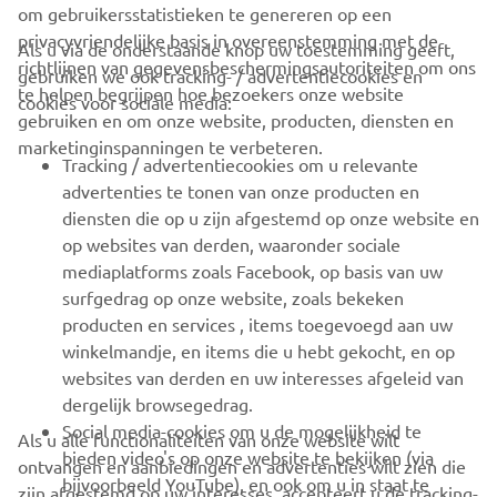
om gebruikersstatistieken te genereren op een
privacyvriendelijke basis in overeenstemming met de
Als u via de onderstaande knop uw toestemming geeft,
richtlijnen van gegevensbeschermingsautoriteiten om ons
gebruiken we ook tracking- / advertentiecookies en
CORPORATE
te helpen begrijpen hoe bezoekers onze website
cookies voor sociale media:
gebruiken en om onze website, producten, diensten en
marketinginspanningen te verbeteren.
VOOR BEDRIJVEN
Tracking / advertentiecookies om u relevante
advertenties te tonen van onze producten en
MEER YAMAHA
diensten die op u zijn afgestemd op onze website en
op websites van derden, waaronder sociale
mediaplatforms zoals Facebook, op basis van uw
ONDERSTEUNING
surfgedrag op onze website, zoals bekeken
producten en services , items toegevoegd aan uw
winkelmandje, en items die u hebt gekocht, en op
NIEUWSBRIEF
websites van derden en uw interesses afgeleid van
Wees de eerste die meer te weten komt over de nieuwste deals,
dergelijk browsegedrag.
speciale evenementen, nieuwe producten en nog veel meer
Social media-cookies om u de mogelijkheid te
Als u alle functionaliteiten van onze website wilt
bieden video's op onze website te bekijken (via
ontvangen en aanbiedingen en advertenties wilt zien die
bijvoorbeeld YouTube), en ook om u in staat te
zijn afgestemd op uw interesses, accepteert u de tracking-