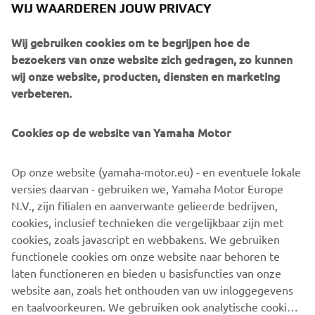
WIJ WAARDEREN JOUW PRIVACY
Wij gebruiken cookies om te begrijpen hoe de
bezoekers van onze website zich gedragen, zo kunnen
wij onze website, producten, diensten en marketing
verbeteren.
Cookies op de website van Yamaha Motor
Toonaangevend zuinig brandstofverbruik, uitstekende
prestaties, minder emissie en bijna net zo stil als een
elektromotor. Dat zijn de kenmerken van EFI QuieTech.
Op onze website (yamaha-motor.eu) - en eventuele lokale
De QuieTech EFI-motor is de ideale keuze voor al je
versies daarvan - gebruiken we, Yamaha Motor Europe
behoeften op het gebied van personenvervoer, met het
N.V., zijn filialen en aanverwante gelieerde bedrijven,
laagste geluidsniveau van alle benzinevoertuigen en
cookies, inclusief technieken die vergelijkbaar zijn met
minder koolwaterstofemissie. En de onafhankelijke
cookies, zoals javascript en webbakens. We gebruiken
achterwielophanging garandeert ongeacht de
functionele cookies om onze website naar behoren te
omstandigheden een luxueus stille rit.
laten functioneren en bieden u basisfuncties van onze
website aan, zoals het onthouden van uw inloggegevens
en taalvoorkeuren. We gebruiken ook analytische cookies