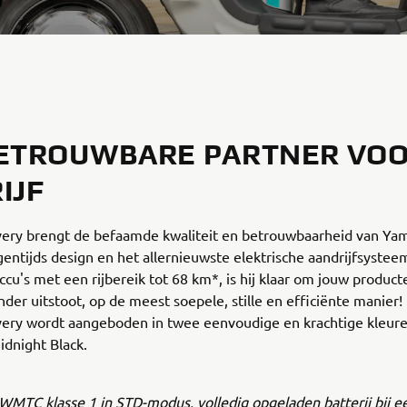
ETROUWBARE PARTNER VOO
IJF
very brengt de befaamde kwaliteit en betrouwbaarheid van Y
entijds design en het allernieuwste elektrische aandrijfsystee
cu's met een rijbereik tot 68 km*, is hij klaar om jouw product
nder uitstoot, op de meest soepele, stille en efficiënte manier!
very wordt aangeboden in twee eenvoudige en krachtige kleure
dnight Black.
 WMTC klasse 1 in STD-modus, volledig opgeladen batterij bij e