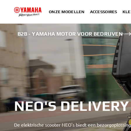
ONZE MODELLEN
ACCESSOIRES
KLE
B2B - YAMAHA MOTOR VOOR BEDRIJVEN
NEO'S DELIVERY
De elektrische scooter NEO's biedt een bezorgoplossing z