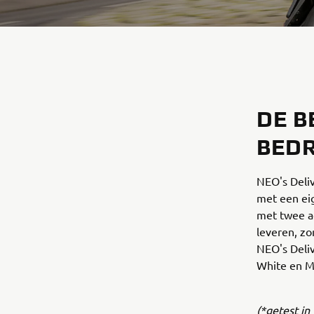
DE B
BEDR
NEO's Deli
met een eig
met twee ac
leveren, zo
NEO's Deli
White en Mi
(*getest in