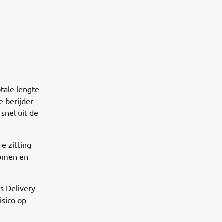
tale lengte
e berijder
snel uit de
e zitting
nomen en
s Delivery
isico op