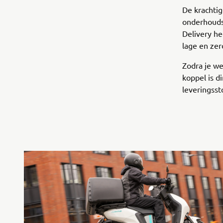
De krachtig
onderhouds
Delivery he
lage en ze
Zodra je we
koppel is d
leveringsst