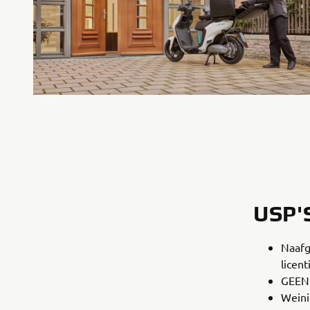
USP'
Naafg
licent
GEEN 
Weini