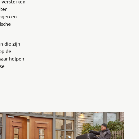
 versterken
oter
togen en
ische
 die zijn
 op de
 maar helpen
rse