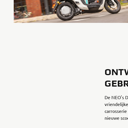
ONT
GEBR
De NEO's D
vriendelijk
carrosserie
nieuwe sco