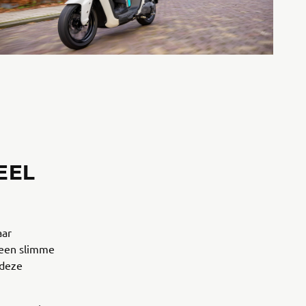
EEL
aar
t een slimme
 deze