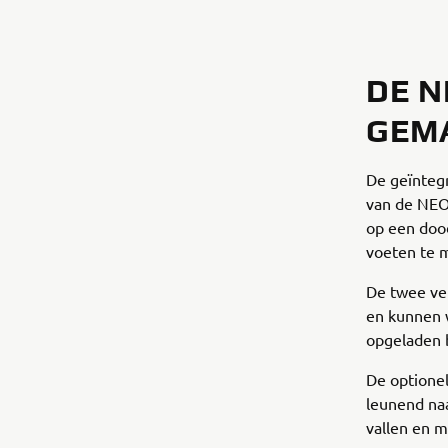
DE N
GEM
De geïntegr
van de NEO'
op een dood
voeten te m
De twee ver
en kunnen 
opgeladen b
De optionel
leunend naa
vallen en m