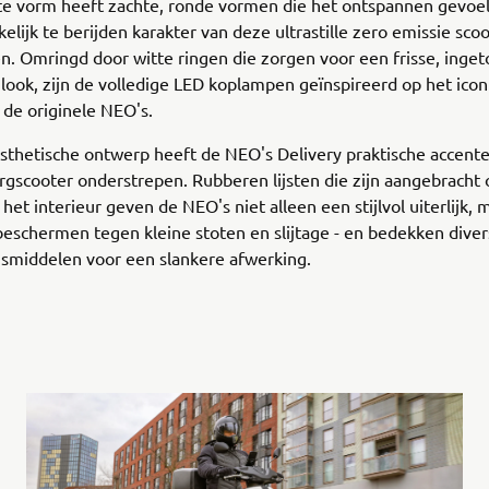
e vorm heeft zachte, ronde vormen die het ontspannen gevoel
elijk te berijden karakter van deze ultrastille zero emissie sco
. Omringd door witte ringen die zorgen voor een frisse, inge
 look, zijn de volledige LED koplampen geïnspireerd op het icon
 de originele NEO's.
sthetische ontwerp heeft de NEO's Delivery praktische accenten
orgscooter onderstrepen. Rubberen lijsten die zijn aangebracht
het interieur geven de NEO's niet alleen een stijlvol uiterlijk,
eschermen tegen kleine stoten en slijtage - en bedekken dive
gsmiddelen voor een slankere afwerking.