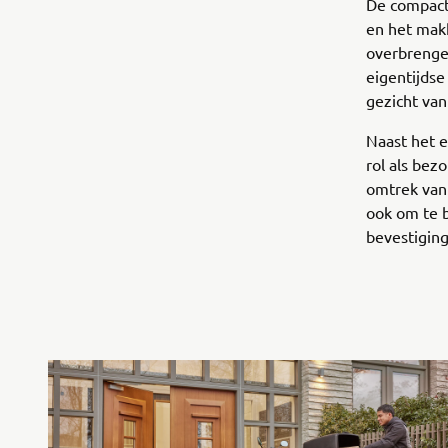
De compact
en het makk
overbrengen
eigentijdse
gezicht van
Naast het e
rol als bez
omtrek van 
ook om te b
bevestigin