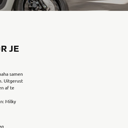
R JE
amaha samen
m. Uitgerust
en af te
n: Milky
en