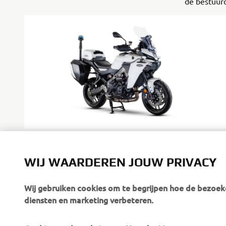
de bestuur
TRACER 9 Authority
WIJ WAARDEREN JOUW PRIVACY
De maatstaf voor modern motorpolitiewerk.
Ontdek meer
Wij gebruiken cookies om te begrijpen hoe de bezoeke
diensten en marketing verbeteren.