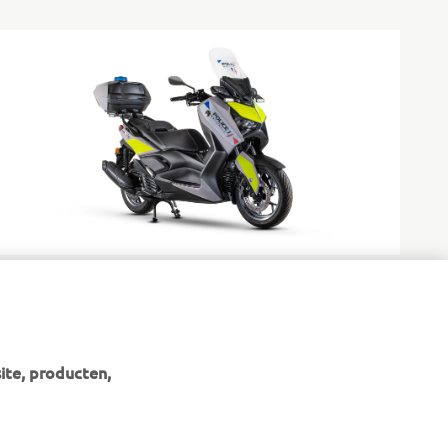
XMAX 300 / 125 Authority
Nauwkeurigheid en controle voor de stedelijke politie.
Ontdek meer
ite, producten,