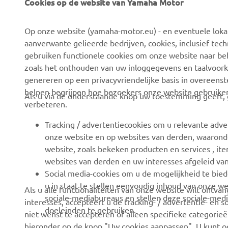
Cookies op de website van Yamaha Motor
Op onze website (yamaha-motor.eu) - en eventuele lokale
aanverwante gelieerde bedrijven, cookies, inclusief tech
CORPORATE
VOOR BEDRIJVEN
gebruiken functionele cookies om onze website naar beh
zoals het onthouden van uw inloggegevens en taalvoork
Over ons
eBike systemen
genereren op een privacyvriendelijke basis in overeen
helpen begrijpen hoe bezoekers onze website gebruike
News
Autoriteiten
Als u via de onderstaande knop uw toestemming geeft, g
verbeteren.
Evenementen
Golfbanen
Tracking / advertentiecookies om u relevante adve
Press
Eerste hulpverleners
onze website en op websites van derden, waaronde
Careers
Rijscholen
website, zoals bekeken producten en services , i
websites van derden en uw interesses afgeleid va
Dealer worden
Robotics
Social media-cookies om u de mogelijkheid te bied
Mensenrechtenbeleid
Partnerschappen
u in staat te stellen eenvoudig inhoud van onze we
Als u alle functionaliteiten van onze website wilt ontv
sociale-mediabureaus en stellen deze sociale-medi
interesses, accepteert u de tracking- / advertentie- en 
Basisbeleid duurzaamheid
Technische informatie
doeleinden te gebruiken.
niet wenst te accepteren of alleen specifieke categorieën
voor onafhankelijke
Klokkenluiderskanaal
hieronder op de knop "Uw cookies aanpassen". U kunt 
dealers