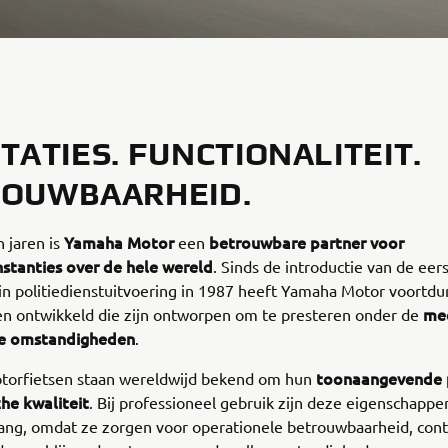
TATIES. FUNCTIONALITEIT.
ROUWBAARHEID.
Yamaha Motor
betrouwbare partner voor
n jaren is
een
nstanties over de hele wereld
. Sinds de introductie van de ee
in politiedienstuitvoering in 1987 heeft Yamaha Motor voortd
me
en ontwikkeld die zijn ontworpen om te presteren onder de
de omstandigheden
.
toonaangevende p
orfietsen staan wereldwijd bekend om hun
he kwaliteit
. Bij professioneel gebruik zijn deze eigenschappe
lang, omdat ze zorgen voor operationele betrouwbaarheid, cont