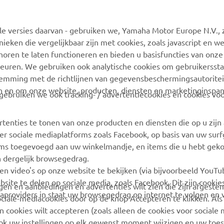
 versies daarvan - gebruiken we, Yamaha Motor Europe N.V., zi
nieken die vergelijkbaar zijn met cookies, zoals javascript en 
MEER YAMAHA
ONDERSTEUNING
oren te laten functioneren en bieden u basisfuncties van onze
euren. We gebruiken ook analytische cookies om gebruikersstat
MyYamaha
Webshop-ondersteuning
stemming met de richtlijnen van gegevensbeschermingsautorite
n en om onze website, producten, diensten en marketinginspa
Yamaha Music
Onderdelencatalogus
ebruiken we ook tracking- / advertentiecookies en cookies voo
Yamaha Racing
Boek een
onderhoudsbeurt
rtenties te tonen van onze producten en diensten die op u zij
Yamaha Motor Global
r sociale mediaplatforms zoals Facebook, op basis van uw sur
Zoek een Yamaha-dealer
Mobiele apps
tems toegevoegd aan uw winkelmandje, en items die u hebt geko
Beheer van
n dergelijk browsegedrag.
Afvalbatterijen
en video's op onze website te bekijken (via bijvoorbeeld YouT
bsite te delen op sociale media, zoals Facebook. Dit zijn cookie
angen en aanbiedingen en advertenties wilt zien die zijn afgest
aproviders in staat uw browsegedrag op internet te volgen en 
sociale-mediacookies door op de knop Accepteren te klikken. Als
 cookies wilt accepteren (zoals alleen de cookies voor sociale m
ook uw instellingen op elk gewenst moment wijzigen en uw to