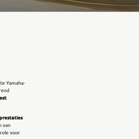
rste Yamaha-
urend
est
restaties
n van
role voor