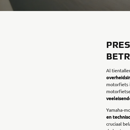
PRES
BET
Al tientalle
overheidsi
motorfiets 
motorfiets
veeleisen
Yamaha-mot
en technisc
cruciaal be