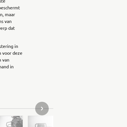
kte
 beschermt
en, maar
ns van
erp dat
tering in
en voor deze
n van
hand in
VOLGENDE ITEM IN GALLERIJ