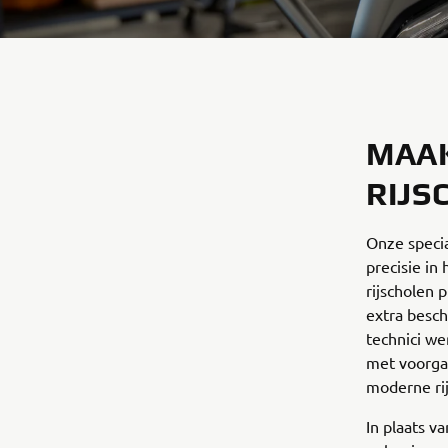
MAAK
RIJS
Onze specia
precisie in
rijscholen 
extra besc
technici we
met voorga
moderne ri
In plaats 