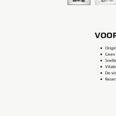
VOO
Origi
Geen 
Snell
Vital
De vi
Reser