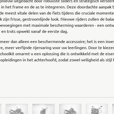
pnieuw uitgedacht door robuuste sliders en strategisch verster
 in het frame en de as te integreren. Deze doordachte aanpak
 de meest vitale delen van de fiets tijdens die cruciale moment
 zijn frisse, gestroomlijnde look. Nieuwe rijders zullen de bala
oevoegingen met maximale bescherming waarderen - een ontw
en trots opwekt vanaf de eerste dag.
 meer dan alleen een beschermende accessoire; het is een inves
re, meer verfijnde rijervaring voor uw leerlingen. Door te kiez
choolkit omarmt u een oplossing die is ontwikkeld met de eise
opleidingen in het achterhoofd, zodat zowel veiligheid als stijl 