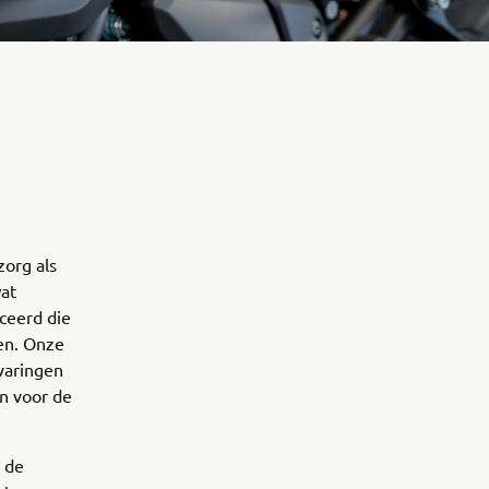
zorg als
wat
ceerd die
en. Onze
varingen
n voor de
 de