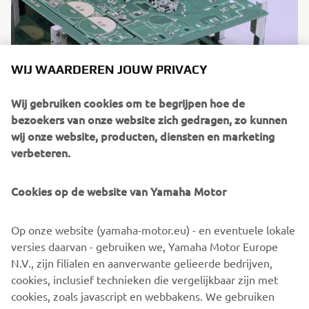
WIJ WAARDEREN JOUW PRIVACY
Wij gebruiken cookies om te begrijpen hoe de
bezoekers van onze website zich gedragen, zo kunnen
wij onze website, producten, diensten en marketing
verbeteren.
Control Techniques
Cookies op de website van Yamaha Motor
Ontdek meer
Op onze website (yamaha-motor.eu) - en eventuele lokale
versies daarvan - gebruiken we, Yamaha Motor Europe
N.V., zijn filialen en aanverwante gelieerde bedrijven,
cookies, inclusief technieken die vergelijkbaar zijn met
Follow Yamaha SMT Robotics on Social Media
cookies, zoals javascript en webbakens. We gebruiken