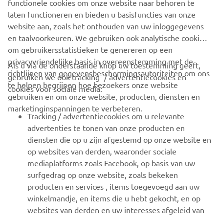
functionele cookies om onze website naar behoren te
laten functioneren en bieden u basisfuncties van onze
SMT
website aan, zoals het onthouden van uw inloggegevens
en taalvoorkeuren. We gebruiken ook analytische cookies
om gebruikersstatistieken te genereren op een
privacyvriendelijke basis in overeenstemming met de
Als u via de onderstaande knop uw toestemming geeft,
richtlijnen van gegevensbeschermingsautoriteiten om ons
gebruiken we ook tracking- / advertentiecookies en
CORPORATE
te helpen begrijpen hoe bezoekers onze website
cookies voor sociale media:
gebruiken en om onze website, producten, diensten en
marketinginspanningen te verbeteren.
VOOR BEDRIJVEN
Tracking / advertentiecookies om u relevante
advertenties te tonen van onze producten en
MEER YAMAHA
diensten die op u zijn afgestemd op onze website en
op websites van derden, waaronder sociale
mediaplatforms zoals Facebook, op basis van uw
ONDERSTEUNING
surfgedrag op onze website, zoals bekeken
producten en services , items toegevoegd aan uw
winkelmandje, en items die u hebt gekocht, en op
NIEUWSBRIEF
websites van derden en uw interesses afgeleid van