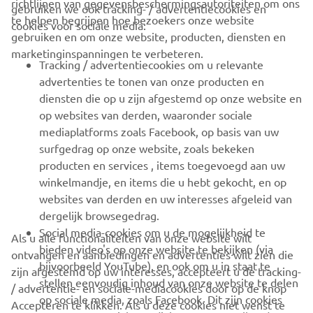
richtlijnen van gegevensbeschermingsautoriteiten om ons
gebruiken we ook tracking- / advertentiecookies en
CORPORATE
te helpen begrijpen hoe bezoekers onze website
cookies voor sociale media:
gebruiken en om onze website, producten, diensten en
marketinginspanningen te verbeteren.
VOOR BEDRIJVEN
Tracking / advertentiecookies om u relevante
advertenties te tonen van onze producten en
MEER YAMAHA
diensten die op u zijn afgestemd op onze website en
op websites van derden, waaronder sociale
mediaplatforms zoals Facebook, op basis van uw
ONDERSTEUNING
surfgedrag op onze website, zoals bekeken
producten en services , items toegevoegd aan uw
winkelmandje, en items die u hebt gekocht, en op
NIEUWSBRIEF
websites van derden en uw interesses afgeleid van
Wees de eerste die meer te weten komt over de nieuwste deals,
dergelijk browsegedrag.
speciale evenementen, nieuwe producten en nog veel meer
Social media-cookies om u de mogelijkheid te
Als u alle functionaliteiten van onze website wilt
bieden video's op onze website te bekijken (via
ontvangen en aanbiedingen en advertenties wilt zien die
bijvoorbeeld YouTube), en ook om u in staat te
zijn afgestemd op uw interesses, accepteert u de tracking-
stellen eenvoudig inhoud van onze website te delen
/ advertentie- en sociale-mediacookies door op de knop
ABONNEREN
op sociale media, zoals Facebook. Dit zijn cookies
Accepteren te klikken. Als u deze cookies niet wenst te