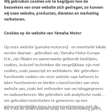
door een speciale maatwerkservice aan te bieden
Wij gebruiken cookies om te begrijpen hoe de
waarmee eigenaars de kleur en
bezoekers van onze website zich gedragen, zo kunnen
afwerking naar eigen wens kunnen aanpassen om zo een
wij onze website, producten, diensten en marketing
uniek, one-of- a-kind vaartuig te creëren. Hun range is
verbeteren.
ideaal voor iedereen
die vindt dat varen elegant, gedistingeerd en van alle
Cookies op de website van Yamaha Motor
gemakken voorzien moet zijn.
Op onze website (yamaha-motor.eu) - en eventuele lokale
versies daarvan - gebruiken we, Yamaha Motor Europe
N.V., zijn filialen en aanverwante gelieerde bedrijven,
cookies, inclusief technieken die vergelijkbaar zijn met
1
/
10
cookies, zoals javascript en webbakens. We gebruiken
functionele cookies om onze website naar behoren te
OFFICIËLE WEBSITE VAN INVICTUS
laten functioneren en bieden u basisfuncties van onze
website aan, zoals het onthouden van uw inloggegevens
en taalvoorkeuren. We gebruiken ook analytische cookies
om gebruikersstatistieken te genereren op een
privacyvriendelijke basis in overeenstemming met de
Als u via de onderstaande knop uw toestemming geeft,