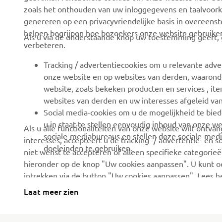
zoals het onthouden van uw inloggegevens en taalvoork
Over ons
eBike systemen
genereren op een privacyvriendelijke basis in overeen
helpen begrijpen hoe bezoekers onze website gebruike
News
Autoriteiten
Als u via de onderstaande knop uw toestemming geeft, g
verbeteren.
Evenementen
Golfbanen
Tracking / advertentiecookies om u relevante adve
Press
Eerste hulpverleners
onze website en op websites van derden, waaronde
Careers
Rijscholen
website, zoals bekeken producten en services , i
websites van derden en uw interesses afgeleid va
Dealer worden
Robotics
Social media-cookies om u de mogelijkheid te bied
Mensenrechtenbeleid
Partnerschappen
u in staat te stellen eenvoudig inhoud van onze we
Als u alle functionaliteiten van onze website wilt ontv
sociale-mediabureaus en stellen deze sociale-medi
interesses, accepteert u de tracking- / advertentie- en 
Basisbeleid duurzaamheid
Technische informatie
doeleinden te gebruiken.
niet wenst te accepteren of alleen specifieke categorieën
voor onafhankelijke
Klokkenluiderskanaal
hieronder op de knop "Uw cookies aanpassen". U kunt 
dealers
intrekken via de button "Uw cookies aanpassen". Lees 
Yamalube
hoe we deze gebruiken.
Laat meer zien
Veiligheidsinformatieblad