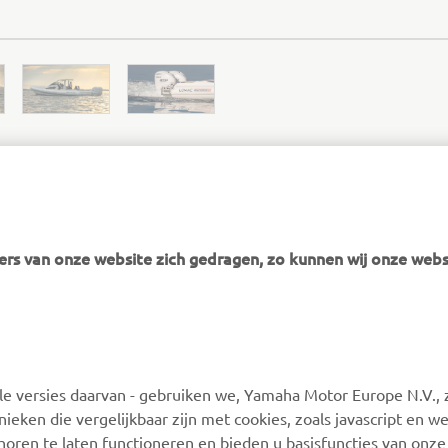
LOMAC OFFICIAL WEBSITE
rs van onze website zich gedragen, zo kunnen wij onze webs
 versies daarvan - gebruiken we, Yamaha Motor Europe N.V., zi
nieken die vergelijkbaar zijn met cookies, zoals javascript en 
MEER YAMAHA
ONDERSTEUNING
oren te laten functioneren en bieden u basisfuncties van onze