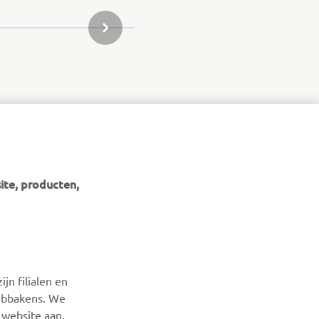
VOLGENDE ITEM IN GALLERIJ
ite, producten,
jn filialen en
webbakens. We
NIEUWSBRIEF
 website aan,