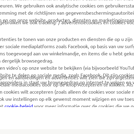
euren. We gebruiken ook analytische cookies om gebruikersstat
MyYamaha
Webshop-ondersteuning
stemming met de richtlijnen van gegevensbeschermingsautorite
n en om onze website, producten, diensten en marketinginspa
Yamaha Music
Onderdelencatalogus
ebruiken we ook tracking- / advertentiecookies en cookies voo
Yamaha Racing
Boek een
onderhoudsbeurt
rtenties te tonen van onze producten en diensten die op u zij
Yamaha Motor Global
r sociale mediaplatforms zoals Facebook, op basis van uw sur
Zoek een Yamaha-dealer
Mobiele apps
tems toegevoegd aan uw winkelmandje, en items die u hebt geko
Beheer van
n dergelijk browsegedrag.
Afvalbatterijen
en video's op onze website te bekijken (via bijvoorbeeld YouT
bsite te delen op sociale media, zoals Facebook. Dit zijn cookie
angen en aanbiedingen en advertenties wilt zien die zijn afgest
aproviders in staat uw browsegedrag op internet te volgen en 
sociale-mediacookies door op de knop Accepteren te klikken. Als
 cookies wilt accepteren (zoals alleen de cookies voor sociale m
ook uw instellingen op elk gewenst moment wijzigen en uw to
het
cookie-beleid
voor meer informatie over de cookies die we 