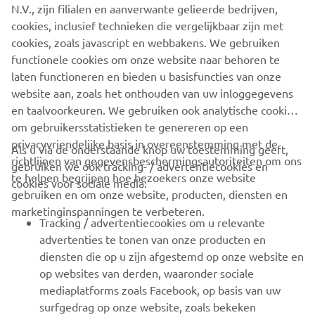
N.V., zijn filialen en aanverwante gelieerde bedrijven,
cookies, inclusief technieken die vergelijkbaar zijn met
1
/
9
cookies, zoals javascript en webbakens. We gebruiken
functionele cookies om onze website naar behoren te
OFFICIËLE WEBSITE VAN PACIFIC CRAFT
laten functioneren en bieden u basisfuncties van onze
website aan, zoals het onthouden van uw inloggegevens
en taalvoorkeuren. We gebruiken ook analytische cookies
om gebruikersstatistieken te genereren op een
privacyvriendelijke basis in overeenstemming met de
Als u via de onderstaande knop uw toestemming geeft,
richtlijnen van gegevensbeschermingsautoriteiten om ons
gebruiken we ook tracking- / advertentiecookies en
CORPORATE
te helpen begrijpen hoe bezoekers onze website
cookies voor sociale media:
gebruiken en om onze website, producten, diensten en
marketinginspanningen te verbeteren.
VOOR BEDRIJVEN
Tracking / advertentiecookies om u relevante
advertenties te tonen van onze producten en
MEER YAMAHA
diensten die op u zijn afgestemd op onze website en
op websites van derden, waaronder sociale
mediaplatforms zoals Facebook, op basis van uw
ONDERSTEUNING
surfgedrag op onze website, zoals bekeken