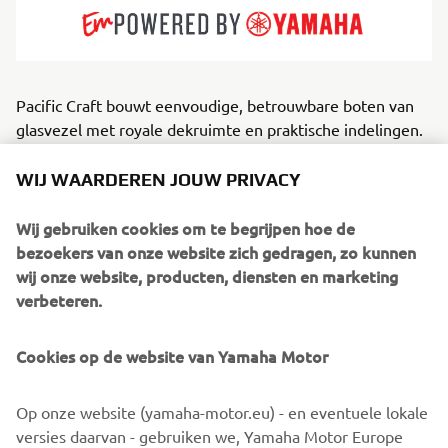
Pacific Craft bouwt eenvoudige, betrouwbare boten van
glasvezel met royale dekruimte en praktische indelingen.
Ze zijn ontworpen voor ontspannen pleziervaart en geven
prioriteit aan stabiliteit, veiligheid en eenvoud. Voor
WIJ WAARDEREN JOUW PRIVACY
families, sportvissers en dagjesvaarders biedt Pacific Craft
een veelzijdige lijn die varieert van open
Wij gebruiken cookies om te begrijpen hoe de
console‑ontwerpen tot ruime kajuitboten. Ze blinken uit in
bezoekers van onze website zich gedragen, zo kunnen
plezier zonder poespas op kustwateren en binnenzeeën.
wij onze website, producten, diensten en marketing
Door de combinatie van gestroomlijnde
verbeteren.
productieprocessen en een toegankelijke prijsstructuur
levert het merk consequent een van de beste
Cookies op de website van Yamaha Motor
prijs‑kwaliteitverhoudingen op de markt van vandaag.
Op onze website (yamaha-motor.eu) - en eventuele lokale
versies daarvan - gebruiken we, Yamaha Motor Europe