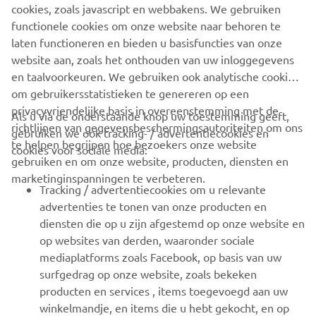
cookies, zoals javascript en webbakens. We gebruiken
functionele cookies om onze website naar behoren te
OFFICIËLE WEBSITE VAN WHALY
laten functioneren en bieden u basisfuncties van onze
website aan, zoals het onthouden van uw inloggegevens
en taalvoorkeuren. We gebruiken ook analytische cookies
om gebruikersstatistieken te genereren op een
privacyvriendelijke basis in overeenstemming met de
Als u via de onderstaande knop uw toestemming geeft,
richtlijnen van gegevensbeschermingsautoriteiten om ons
gebruiken we ook tracking- / advertentiecookies en
CORPORATE
te helpen begrijpen hoe bezoekers onze website
cookies voor sociale media:
gebruiken en om onze website, producten, diensten en
marketinginspanningen te verbeteren.
VOOR BEDRIJVEN
Tracking / advertentiecookies om u relevante
advertenties te tonen van onze producten en
MEER YAMAHA
diensten die op u zijn afgestemd op onze website en
op websites van derden, waaronder sociale
mediaplatforms zoals Facebook, op basis van uw
ONDERSTEUNING
surfgedrag op onze website, zoals bekeken
producten en services , items toegevoegd aan uw
winkelmandje, en items die u hebt gekocht, en op
NIEUWSBRIEF