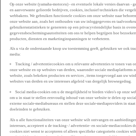
Op onze website (yamaha-motor.eu) - en eventuele lokale versies daarvan - g
en aanverwante gelieerde bedrijven, cookies, inclusief technieken die vergeli
webbakens. We gebruiken functionele cookies om onze website naar behoren t
onze website aan, zoals het onthouden van uw inloggegevens en taalvoorke
gebruikersstatistieken te genereren op een privacyvriendelijke basis in over
gegevensbeschermingsautoriteiten om ons te helpen begrijpen hoe bezoekers
producten, diensten en marketinginspanningen te verbeteren.
Als u via de onderstaande knop uw toestemming geeft, gebruiken we ook trac
media:
Tracking / advertentiecookies om u relevante advertenties te tonen van o
onze website en op websites van derden, waaronder sociale mediaplatforms z
website, zoals bekeken producten en services , items toegevoegd aan uw win
websites van derden en uw interesses afgeleid van dergelijk browsegedrag.
Social media-cookies om u de mogelijkheid te bieden video's op onze web
om u in staat te stellen eenvoudig inhoud van onze website te delen op socia
externe sociale-mediabureaus en stellen deze sociale-mediaproviders in staa
doeleinden te gebruiken.
Als u alle functionaliteiten van onze website wilt ontvangen en aanbiedingen
interesses, accepteert u de tracking- / advertentie- en sociale-mediacookies 
cookies niet wenst te accepteren of alleen specifieke categorieën cookies wil