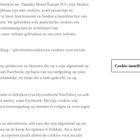
ebruiken we, Yamaha Motor Europe N.V., zijn filialen
jkbaar zijn met cookies, zoals javascript en
e laten functioneren en bieden u basisfuncties van
uren. We gebruiken ook analytische cookies om
eenstemming met de richtlijnen van
 onze website gebruiken en om onze website,
king- / advertentiecookies en cookies voor sociale
nze producten en diensten die op u zijn afgestemd op
Cookie-instel
oals Facebook, op basis van uw surfgedrag op onze
kelmandje, en items die u hebt gekocht, en op
site te bekijken (via bijvoorbeeld YouTube), en ook
le media, zoals Facebook. Dit zijn cookies van
t uw browsegedrag op internet te volgen en voor eigen
 en advertenties wilt zien die zijn afgestemd op uw
door op de knop Accepteren te klikken. Als u deze
t accepteren (zoals alleen de cookies voor sociale