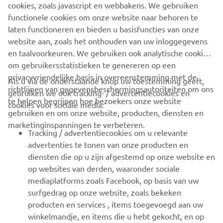
Wees de eerste die meer te weten komt over de nieuwste deals,
cookies, zoals javascript en webbakens. We gebruiken
speciale evenementen, nieuwe producten en nog veel meer
functionele cookies om onze website naar behoren te
laten functioneren en bieden u basisfuncties van onze
website aan, zoals het onthouden van uw inloggegevens
en taalvoorkeuren. We gebruiken ook analytische cookies
ABONNEREN
om gebruikersstatistieken te genereren op een
privacyvriendelijke basis in overeenstemming met de
Als u via de onderstaande knop uw toestemming geeft,
richtlijnen van gegevensbeschermingsautoriteiten om ons
Lees ons privacybeleid om te leren hoe we uw persoonlijke
gebruiken we ook tracking- / advertentiecookies en
te helpen begrijpen hoe bezoekers onze website
gegevens verwerken:
Privacyverklaring
cookies voor sociale media:
gebruiken en om onze website, producten, diensten en
marketinginspanningen te verbeteren.
Netherlands (Dutch)
Tracking / advertentiecookies om u relevante
advertenties te tonen van onze producten en
diensten die op u zijn afgestemd op onze website en
op websites van derden, waaronder sociale
mediaplatforms zoals Facebook, op basis van uw
© Copyright - 2026 Yamaha Motor Europe N.V. - Alle rechten
surfgedrag op onze website, zoals bekeken
voorbehouden
producten en services , items toegevoegd aan uw
winkelmandje, en items die u hebt gekocht, en op