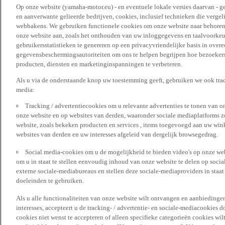
Op onze website (yamaha-motor.eu) - en eventuele lokale versies daarvan - g
en aanverwante gelieerde bedrijven, cookies, inclusief technieken die vergeli
webbakens. We gebruiken functionele cookies om onze website naar behoren t
onze website aan, zoals het onthouden van uw inloggegevens en taalvoorke
gebruikersstatistieken te genereren op een privacyvriendelijke basis in over
gegevensbeschermingsautoriteiten om ons te helpen begrijpen hoe bezoekers
producten, diensten en marketinginspanningen te verbeteren.
Als u via de onderstaande knop uw toestemming geeft, gebruiken we ook trac
media:
Tracking / advertentiecookies om u relevante advertenties te tonen van o
onze website en op websites van derden, waaronder sociale mediaplatforms z
website, zoals bekeken producten en services , items toegevoegd aan uw win
websites van derden en uw interesses afgeleid van dergelijk browsegedrag.
Social media-cookies om u de mogelijkheid te bieden video's op onze web
om u in staat te stellen eenvoudig inhoud van onze website te delen op socia
externe sociale-mediabureaus en stellen deze sociale-mediaproviders in staa
doeleinden te gebruiken.
Als u alle functionaliteiten van onze website wilt ontvangen en aanbiedingen
interesses, accepteert u de tracking- / advertentie- en sociale-mediacookies 
cookies niet wenst te accepteren of alleen specifieke categorieën cookies wil