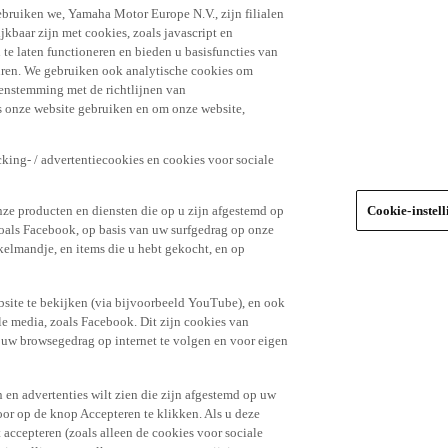
ebruiken we, Yamaha Motor Europe N.V., zijn filialen
jkbaar zijn met cookies, zoals javascript en
e laten functioneren en bieden u basisfuncties van
uren. We gebruiken ook analytische cookies om
eenstemming met de richtlijnen van
 onze website gebruiken en om onze website,
king- / advertentiecookies en cookies voor sociale
nze producten en diensten die op u zijn afgestemd op
Cookie-instel
oals Facebook, op basis van uw surfgedrag op onze
kelmandje, en items die u hebt gekocht, en op
site te bekijken (via bijvoorbeeld YouTube), en ook
le media, zoals Facebook. Dit zijn cookies van
t uw browsegedrag op internet te volgen en voor eigen
 en advertenties wilt zien die zijn afgestemd op uw
door op de knop Accepteren te klikken. Als u deze
t accepteren (zoals alleen de cookies voor sociale