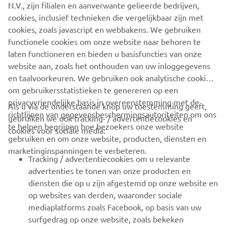
N.V., zijn filialen en aanverwante gelieerde bedrijven,
cookies, inclusief technieken die vergelijkbaar zijn met
GA NAAR EVENEMENTENAGENDA
cookies, zoals javascript en webbakens. We gebruiken
functionele cookies om onze website naar behoren te
laten functioneren en bieden u basisfuncties van onze
website aan, zoals het onthouden van uw inloggegevens
en taalvoorkeuren. We gebruiken ook analytische cookies
om gebruikersstatistieken te genereren op een
CORPORATE
privacyvriendelijke basis in overeenstemming met de
Als u via de onderstaande knop uw toestemming geeft,
richtlijnen van gegevensbeschermingsautoriteiten om ons
gebruiken we ook tracking- / advertentiecookies en
te helpen begrijpen hoe bezoekers onze website
VOOR BEDRIJVEN
cookies voor sociale media:
gebruiken en om onze website, producten, diensten en
marketinginspanningen te verbeteren.
MEER YAMAHA
Tracking / advertentiecookies om u relevante
advertenties te tonen van onze producten en
diensten die op u zijn afgestemd op onze website en
ONDERSTEUNING
op websites van derden, waaronder sociale
mediaplatforms zoals Facebook, op basis van uw
surfgedrag op onze website, zoals bekeken
NIEUWSBRIEF