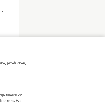
en
ite, producten,
NIEUWSBRIEF
Wees de eerste die meer te weten komt over de nieuwste
jn filialen en
deals, speciale evenementen, nieuwe producten en nog veel
webbakens. We
meer