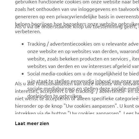
gebruiken functionele cookies om onze website naar beh
zoals het onthouden van uw inloggegevens en taalvoork
Evenementen
Golfbanen
genereren op een privacyvriendelijke basis in overeen
Press
Eerste hulpverleners
helpen begrijpen hoe bezoekers onze website gebruike
Als u via de onderstaande knop uw toestemming geeft, g
verbeteren.
Careers
Rijscholen
Dealer worden
Robotics
Tracking / advertentiecookies om u relevante adve
onze website en op websites van derden, waaronde
Mensenrechtenbeleid
Partnerschappen
website, zoals bekeken producten en services , i
Basisbeleid duurzaamheid
Technische informatie
websites van derden en uw interesses afgeleid va
voor onafhankelijke
Social media-cookies om u de mogelijkheid te bied
Klokkenluiderskanaal
dealers
u in staat te stellen eenvoudig inhoud van onze we
Als u alle functionaliteiten van onze website wilt ontv
sociale-mediabureaus en stellen deze sociale-medi
interesses, accepteert u de tracking- / advertentie- en 
Yamalube
doeleinden te gebruiken.
niet wenst te accepteren of alleen specifieke categorieën
Veiligheidsinformatieblad
hieronder op de knop "Uw cookies aanpassen". U kunt 
intrekken via de button "Uw cookies aanpassen". Lees 
hoe we deze gebruiken.
Laat meer zien
Netherlands (Dutch)
©