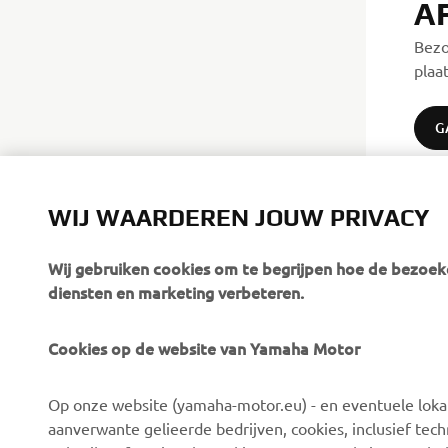
A
Bezo
plaa
G
WIJ WAARDEREN JOUW PRIVACY
Wij gebruiken cookies om te begrijpen hoe de bezoeke
diensten en marketing verbeteren.
Cookies op de website van Yamaha Motor
CORPORATE
VOOR BEDRIJVEN
Op onze website (yamaha-motor.eu) - en eventuele lokale
Over ons
eBike systemen
aanverwante gelieerde bedrijven, cookies, inclusief tech
News
Autoriteiten