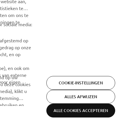
 website aan,
istieken te
ABONNEREN
iten om ons te
nningen te
r sociale media:
Lees ons privacybeleid om te leren hoe we uw persoonlijke
gegevens verwerken:
Privacyverklaring
n afgestemd op
fgedrag op onze
cht, en op
ube), en ook om
s van externe
emd op uw
voor eigen
COOKIE-INSTELLINGEN
 u deze cookies
edia), klikt u
ALLES AFWIJZEN
estemming
gebruiken en
ALLE COOKIES ACCEPTEREN
Cookie-
Webshop terms &
en
Privacyverklaring
informatie
conditions