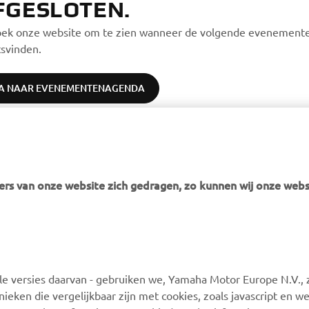
FGESLOTEN.
ek onze website om te zien wanneer de volgende evenement
tsvinden.
A NAAR EVENEMENTENAGENDA
rs van onze website zich gedragen, zo kunnen wij onze webs
MEER YAMAHA
ONDERSTEUNING
 versies daarvan - gebruiken we, Yamaha Motor Europe N.V., zi
MyYamaha
Webshop-ondersteuning
nieken die vergelijkbaar zijn met cookies, zoals javascript en 
Yamaha Music
Onderdelencatalogus