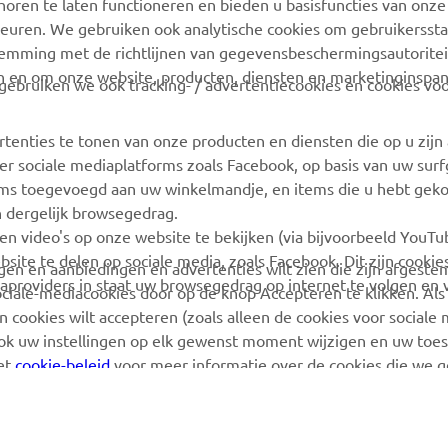
oren te laten functioneren en bieden u basisfuncties van onze
euren. We gebruiken ook analytische cookies om gebruikersstat
Yamaha Racing
Boek een
stemming met de richtlijnen van gegevensbeschermingsautorite
onderhoudsbeurt
Yamaha Motor Global
n en om onze website, producten, diensten en marketinginspa
ebruiken we ook tracking- / advertentiecookies en cookies voo
Zoek een Yamaha-dealer
Mobiele apps
Beheer van
rtenties te tonen van onze producten en diensten die op u zij
Afvalbatterijen
r sociale mediaplatforms zoals Facebook, op basis van uw sur
tems toegevoegd aan uw winkelmandje, en items die u hebt geko
n dergelijk browsegedrag.
en video's op onze website te bekijken (via bijvoorbeeld YouT
bsite te delen op sociale media, zoals Facebook. Dit zijn cookie
angen en aanbiedingen en advertenties wilt zien die zijn afgest
aproviders in staat uw browsegedrag op internet te volgen en 
sociale-mediacookies door op de knop Accepteren te klikken. Als
 cookies wilt accepteren (zoals alleen de cookies voor sociale m
ook uw instellingen op elk gewenst moment wijzigen en uw to
het
cookie-beleid
voor meer informatie over de cookies die we 
 Copyright - 2026 Yamaha Motor Europe N.V. - Alle rechten voorbehoud