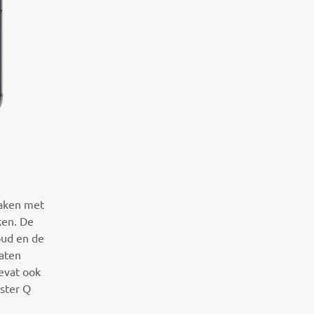
maken met
ken. De
oud en de
laten
evat ook
uster Q