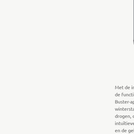
Met de i
de funct
Buster-a
winterst
drogen, 
intuïtie
en de ge