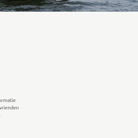
ormatie
 vrienden
.