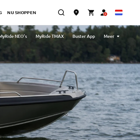
G
NU SHOPPEN
MyRide NEO's
MyRide TMAX
Buster App
Meer
ch MAX Connectiviteit & Navigatie
MyBoat