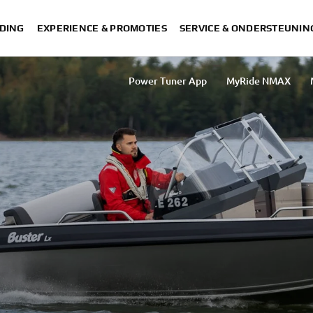
DING
EXPERIENCE & PROMOTIES
SERVICE & ONDERSTEUNIN
Power Tuner App
MyRide NMAX
Yamarin App
MyRide Tricity
XMAX Te