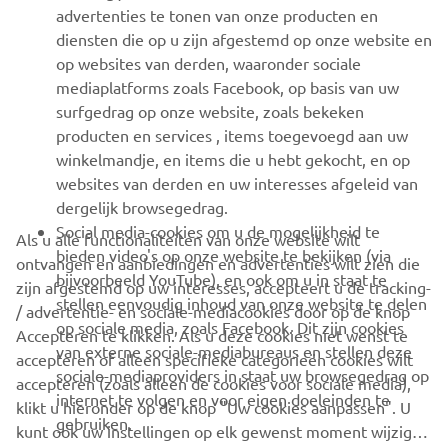
advertenties te tonen van onze producten en
MEER YAMAHA
diensten die op u zijn afgestemd op onze website en
op websites van derden, waaronder sociale
mediaplatforms zoals Facebook, op basis van uw
ONDERSTEUNING
surfgedrag op onze website, zoals bekeken
producten en services , items toegevoegd aan uw
winkelmandje, en items die u hebt gekocht, en op
NIEUWSBRIEF
websites van derden en uw interesses afgeleid van
Wees de eerste die meer te weten komt over de nieuwste deals,
dergelijk browsegedrag.
speciale evenementen, nieuwe producten en nog veel meer
Social media-cookies om u de mogelijkheid te
Als u alle functionaliteiten van onze website wilt
bieden video's op onze website te bekijken (via
ontvangen en aanbiedingen en advertenties wilt zien die
bijvoorbeeld YouTube), en ook om u in staat te
zijn afgestemd op uw interesses, accepteert u de tracking-
stellen eenvoudig inhoud van onze website te delen
/ advertentie- en sociale-mediacookies door op de knop
ABONNEREN
op sociale media, zoals Facebook. Dit zijn cookies
Accepteren te klikken. Als u deze cookies niet wenst te
van externe sociale-mediabureaus en stellen deze
accepteren of alleen specifieke categorieën cookies wilt
sociale-mediaproviders in staat uw browsegedrag op
Lees ons privacybeleid om te leren hoe we uw persoonlijke
accepteren (zoals alleen de cookies voor sociale media),
internet te volgen en voor eigen doeleinden te
gegevens verwerken:
Privacyverklaring
klikt u hieronder op de knop "Uw cookies aanpassen". U
gebruiken.
kunt ook uw instellingen op elk gewenst moment wijzigen