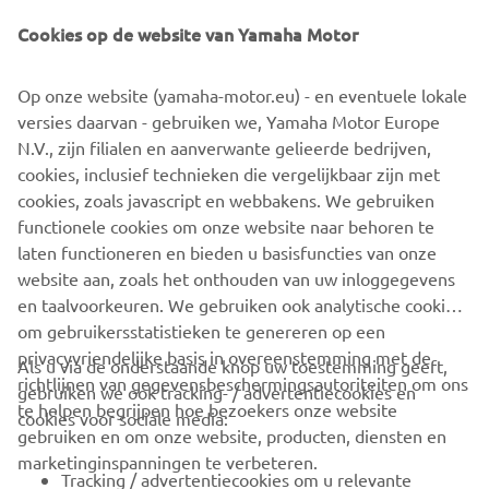
Cookies op de website van Yamaha Motor
DOWNLOAD
MYRIDE
Op onze website (yamaha-motor.eu) - en eventuele lokale
versies daarvan - gebruiken we, Yamaha Motor Europe
Klik op een van de icoontjes om de gratis MyRide App te
N.V., zijn filialen en aanverwante gelieerde bedrijven,
downloaden.
cookies, inclusief technieken die vergelijkbaar zijn met
cookies, zoals javascript en webbakens. We gebruiken
functionele cookies om onze website naar behoren te
laten functioneren en bieden u basisfuncties van onze
website aan, zoals het onthouden van uw inloggegevens
en taalvoorkeuren. We gebruiken ook analytische cookies
om gebruikersstatistieken te genereren op een
privacyvriendelijke basis in overeenstemming met de
Als u via de onderstaande knop uw toestemming geeft,
richtlijnen van gegevensbeschermingsautoriteiten om ons
gebruiken we ook tracking- / advertentiecookies en
CORPORATE
te helpen begrijpen hoe bezoekers onze website
cookies voor sociale media:
gebruiken en om onze website, producten, diensten en
marketinginspanningen te verbeteren.
VOOR BEDRIJVEN
Tracking / advertentiecookies om u relevante