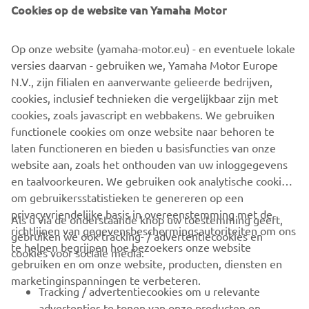
Filters
Prijs (laag naar hoog)
Cookies op de website van Yamaha Motor
Op onze website (yamaha-motor.eu) - en eventuele lokale
versies daarvan - gebruiken we, Yamaha Motor Europe
N.V., zijn filialen en aanverwante gelieerde bedrijven,
cookies, inclusief technieken die vergelijkbaar zijn met
cookies, zoals javascript en webbakens. We gebruiken
Geen Experiences gevonden
functionele cookies om onze website naar behoren te
Verander filters of verken een ander segment
laten functioneren en bieden u basisfuncties van onze
website aan, zoals het onthouden van uw inloggegevens
en taalvoorkeuren. We gebruiken ook analytische cookies
om gebruikersstatistieken te genereren op een
privacyvriendelijke basis in overeenstemming met de
Als u via de onderstaande knop uw toestemming geeft,
richtlijnen van gegevensbeschermingsautoriteiten om ons
gebruiken we ook tracking- / advertentiecookies en
CORPORATE
te helpen begrijpen hoe bezoekers onze website
cookies voor sociale media:
gebruiken en om onze website, producten, diensten en
marketinginspanningen te verbeteren.
VOOR BEDRIJVEN
Tracking / advertentiecookies om u relevante
advertenties te tonen van onze producten en