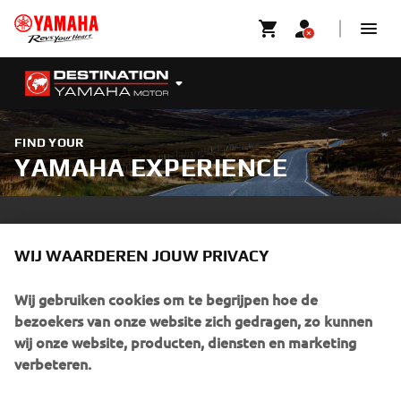
FIND YOUR
YAMAHA EXPERIENCE
Ervaar de sensatie van de open weg met de Yamaha
Experience, waar geavanceerde techniek samenkomt met
WIJ WAARDEREN JOUW PRIVACY
Laat meer zien
het pure plezier van motorrijden. Verke
...
Wij gebruiken cookies om te begrijpen hoe de
bezoekers van onze website zich gedragen, zo kunnen
wij onze website, producten, diensten en marketing
VINDT UW YAMAHA EXPERIENCE
verbeteren.