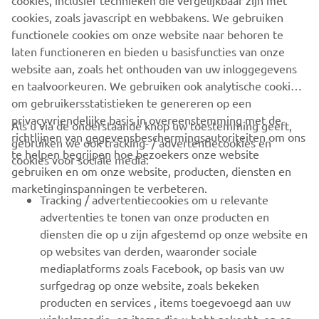
cookies, inclusief technieken die vergelijkbaar zijn met
cookies, zoals javascript en webbakens. We gebruiken
ONDERSTEUNING
functionele cookies om onze website naar behoren te
laten functioneren en bieden u basisfuncties van onze
website aan, zoals het onthouden van uw inloggegevens
NIEUWSBRIEF
en taalvoorkeuren. We gebruiken ook analytische cookies
om gebruikersstatistieken te genereren op een
Wees de eerste die meer te weten komt over de nieuwste deals,
privacyvriendelijke basis in overeenstemming met de
speciale evenementen, nieuwe producten en nog veel meer
Als u via de onderstaande knop uw toestemming geeft,
richtlijnen van gegevensbeschermingsautoriteiten om ons
gebruiken we ook tracking- / advertentiecookies en
te helpen begrijpen hoe bezoekers onze website
cookies voor sociale media:
gebruiken en om onze website, producten, diensten en
marketinginspanningen te verbeteren.
ABONNEREN
Tracking / advertentiecookies om u relevante
advertenties te tonen van onze producten en
Lees ons privacybeleid om te leren hoe we uw persoonlijke
diensten die op u zijn afgestemd op onze website en
gegevens verwerken:
Privacyverklaring
op websites van derden, waaronder sociale
mediaplatforms zoals Facebook, op basis van uw
Netherlands (Dutch)
surfgedrag op onze website, zoals bekeken
producten en services , items toegevoegd aan uw