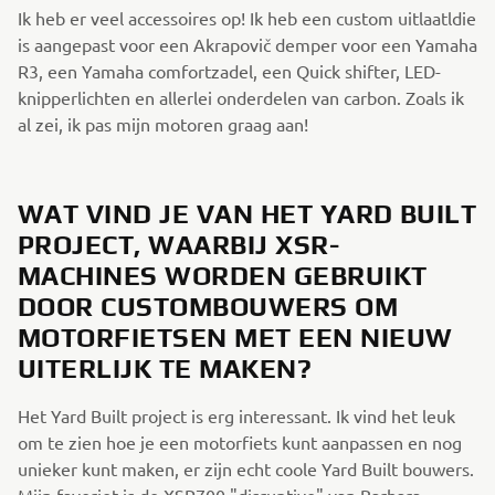
Ik heb er veel accessoires op! Ik heb een custom uitlaatldie
is aangepast voor een Akrapovič demper voor een Yamaha
R3, een Yamaha comfortzadel, een Quick shifter, LED-
knipperlichten en allerlei onderdelen van carbon. Zoals ik
al zei, ik pas mijn motoren graag aan!
WAT VIND JE VAN HET YARD BUILT
PROJECT, WAARBIJ XSR-
MACHINES WORDEN GEBRUIKT
DOOR CUSTOMBOUWERS OM
MOTORFIETSEN MET EEN NIEUW
UITERLIJK TE MAKEN?
Het Yard Built project is erg interessant. Ik vind het leuk
om te zien hoe je een motorfiets kunt aanpassen en nog
unieker kunt maken, er zijn echt coole Yard Built bouwers.
Mijn favoriet is de XSR700 "disruptive" van Barbara