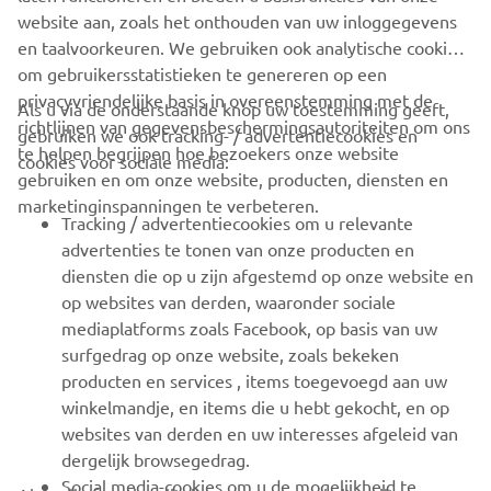
website aan, zoals het onthouden van uw inloggegevens
en taalvoorkeuren. We gebruiken ook analytische cookies
om gebruikersstatistieken te genereren op een
privacyvriendelijke basis in overeenstemming met de
Als u via de onderstaande knop uw toestemming geeft,
richtlijnen van gegevensbeschermingsautoriteiten om ons
gebruiken we ook tracking- / advertentiecookies en
CORPORATE
te helpen begrijpen hoe bezoekers onze website
cookies voor sociale media:
gebruiken en om onze website, producten, diensten en
marketinginspanningen te verbeteren.
VOOR BEDRIJVEN
Tracking / advertentiecookies om u relevante
advertenties te tonen van onze producten en
MEER YAMAHA
diensten die op u zijn afgestemd op onze website en
op websites van derden, waaronder sociale
mediaplatforms zoals Facebook, op basis van uw
ONDERSTEUNING
surfgedrag op onze website, zoals bekeken
producten en services , items toegevoegd aan uw
winkelmandje, en items die u hebt gekocht, en op
NIEUWSBRIEF
websites van derden en uw interesses afgeleid van
Wees de eerste die meer te weten komt over de nieuwste deals,
dergelijk browsegedrag.
speciale evenementen, nieuwe producten en nog veel meer
Social media-cookies om u de mogelijkheid te