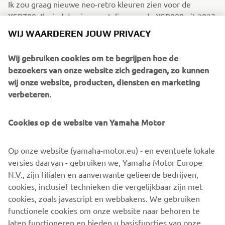
Ik zou graag nieuwe neo-retro kleuren zien voor de
XSR700. Ik vind de nieuwe styling van de XSR900 uit 2023
ook erg mooi, dus dat soort accenten zouden gaaf zijn om
WIJ WAARDEREN JOUW PRIVACY
te zien.
Wij gebruiken cookies om te begrijpen hoe de
bezoekers van onze website zich gedragen, zo kunnen
ALS JE ÉÉN YAMAHA UIT DE
wij onze website, producten, diensten en marketing
GESCHIEDENIS VAN HET MERK
verbeteren.
ZOU MOGEN HEBBEN, WAT ZOU
DAT DAN ZIJN EN WAAROM?
Cookies op de website van Yamaha Motor
Ik ben gek op mijn XSR700, maar ik zou ook graag een
Op onze website (yamaha-motor.eu) - en eventuele lokale
XSR900 kopen- en aanpassen. Ik had vroeger een MT-09
versies daarvan - gebruiken we, Yamaha Motor Europe
en ik hou van het geluid van het driecilinder motorblok.
N.V., zijn filialen en aanverwante gelieerde bedrijven,
cookies, inclusief technieken die vergelijkbaar zijn met
cookies, zoals javascript en webbakens. We gebruiken
functionele cookies om onze website naar behoren te
ONTDEK DE XSR700
laten functioneren en bieden u basisfuncties van onze