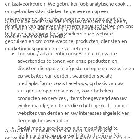
en taalvoorkeuren. We gebruiken ook analytische cookies
om gebruikersstatistieken te genereren op een
privacyvriendelijke basis in overeenstemming met de
Als u via de onderstaande knop uw toestemming geeft,
richtlijnen van gegevensbeschermingsautoriteiten om ons
gebruiken we ook tracking- / advertentiecookies en
CORPORATE
te helpen begrijpen hoe bezoekers onze website
cookies voor sociale media:
gebruiken en om onze website, producten, diensten en
marketinginspanningen te verbeteren.
VOOR BEDRIJVEN
Tracking / advertentiecookies om u relevante
advertenties te tonen van onze producten en
MEER YAMAHA
diensten die op u zijn afgestemd op onze website en
op websites van derden, waaronder sociale
mediaplatforms zoals Facebook, op basis van uw
ONDERSTEUNING
surfgedrag op onze website, zoals bekeken
producten en services , items toegevoegd aan uw
winkelmandje, en items die u hebt gekocht, en op
NIEUWSBRIEF
websites van derden en uw interesses afgeleid van
Wees de eerste die meer te weten komt over de nieuwste deals,
dergelijk browsegedrag.
speciale evenementen, nieuwe producten en nog veel meer
Social media-cookies om u de mogelijkheid te
Als u alle functionaliteiten van onze website wilt
bieden video's op onze website te bekijken (via
ontvangen en aanbiedingen en advertenties wilt zien die