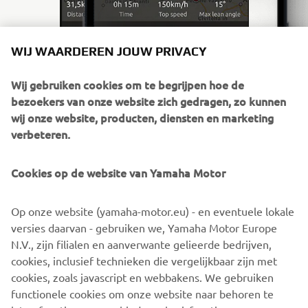
WIJ WAARDEREN JOUW PRIVACY
Wij gebruiken cookies om te begrijpen hoe de
bezoekers van onze website zich gedragen, zo kunnen
wij onze website, producten, diensten en marketing
ONTDEK
verbeteren.
MYRIDE APP
Cookies op de website van Yamaha Motor
De app biedt manieren om jouw rijervaring te verrijken,
op welke motor u ook rijdt. Bekijk jouw statistieken,
Op onze website (yamaha-motor.eu) - en eventuele lokale
onthoud waar je geweest bent en ontdek waar je heen
versies daarvan - gebruiken we, Yamaha Motor Europe
kunt gaan. MyRide is gemaakt met jou, de rijder, in
N.V., zijn filialen en aanverwante gelieerde bedrijven,
gedachten.
cookies, inclusief technieken die vergelijkbaar zijn met
cookies, zoals javascript en webbakens. We gebruiken
functionele cookies om onze website naar behoren te