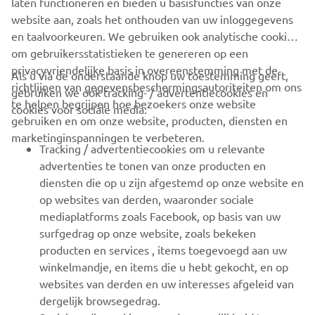
laten functioneren en bieden u basisfuncties van onze
website aan, zoals het onthouden van uw inloggegevens
en taalvoorkeuren. We gebruiken ook analytische cookies
om gebruikersstatistieken te genereren op een
privacyvriendelijke basis in overeenstemming met de
Als u via de onderstaande knop uw toestemming geeft,
richtlijnen van gegevensbeschermingsautoriteiten om ons
gebruiken we ook tracking- / advertentiecookies en
CORPORATE
te helpen begrijpen hoe bezoekers onze website
cookies voor sociale media:
gebruiken en om onze website, producten, diensten en
marketinginspanningen te verbeteren.
VOOR BEDRIJVEN
Tracking / advertentiecookies om u relevante
advertenties te tonen van onze producten en
MEER YAMAHA
diensten die op u zijn afgestemd op onze website en
op websites van derden, waaronder sociale
mediaplatforms zoals Facebook, op basis van uw
ONDERSTEUNING
surfgedrag op onze website, zoals bekeken
producten en services , items toegevoegd aan uw
winkelmandje, en items die u hebt gekocht, en op
NIEUWSBRIEF
websites van derden en uw interesses afgeleid van
Wees de eerste die meer te weten komt over de nieuwste deals,
dergelijk browsegedrag.
speciale evenementen, nieuwe producten en nog veel meer