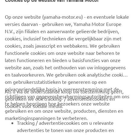
Op onze website (yamaha-motor.eu) - en eventuele lokale
versies daarvan - gebruiken we, Yamaha Motor Europe
N.V., zijn filialen en aanverwante gelieerde bedrijven,
cookies, inclusief technieken die vergelijkbaar zijn met
cookies, zoals javascript en webbakens. We gebruiken
functionele cookies om onze website naar behoren te
laten functioneren en bieden u basisfuncties van onze
website aan, zoals het onthouden van uw inloggegevens
en taalvoorkeuren. We gebruiken ook analytische cookies
om gebruikersstatistieken te genereren op een
privacyvriendelijke basis in overeenstemming met de
Als u via de onderstaande knop uw toestemming geeft,
richtlijnen van gegevensbeschermingsautoriteiten om ons
gebruiken we ook tracking- / advertentiecookies en
CORPORATE
te helpen begrijpen hoe bezoekers onze website
cookies voor sociale media:
gebruiken en om onze website, producten, diensten en
marketinginspanningen te verbeteren.
VOOR BEDRIJVEN
Tracking / advertentiecookies om u relevante
advertenties te tonen van onze producten en