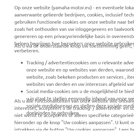
Op onze website (yamaha-motor.eu) - en eventuele lokale
Over ons
eBike systemen
aanverwante gelieerde bedrijven, cookies, inclusief tech
News
Autoriteiten
gebruiken functionele cookies om onze website naar beh
zoals het onthouden van uw inloggegevens en taalvoork
Evenementen
Golfbanen
genereren op een privacyvriendelijke basis in overeen
Press
Eerste hulpverleners
helpen begrijpen hoe bezoekers onze website gebruike
Als u via de onderstaande knop uw toestemming geeft, g
verbeteren.
Careers
Rijscholen
Dealer worden
Robotics
Tracking / advertentiecookies om u relevante adve
onze website en op websites van derden, waaronde
Mensenrechtenbeleid
Partnerschappen
website, zoals bekeken producten en services , i
Basisbeleid duurzaamheid
Technische informatie
websites van derden en uw interesses afgeleid va
voor onafhankelijke
Social media-cookies om u de mogelijkheid te bied
Klokkenluiderskanaal
dealers
u in staat te stellen eenvoudig inhoud van onze we
Als u alle functionaliteiten van onze website wilt ontv
sociale-mediabureaus en stellen deze sociale-medi
interesses, accepteert u de tracking- / advertentie- en 
Yamalube
doeleinden te gebruiken.
niet wenst te accepteren of alleen specifieke categorieën
Veiligheidsinformatieblad
hieronder op de knop "Uw cookies aanpassen". U kunt 
intrekken via de button "Uw cookies aanpassen". Lees 