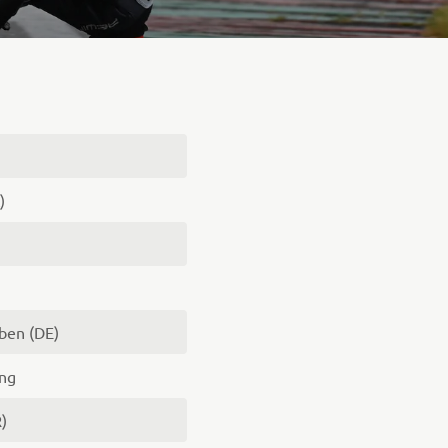
)
ben (DE)
ng
 (FR)