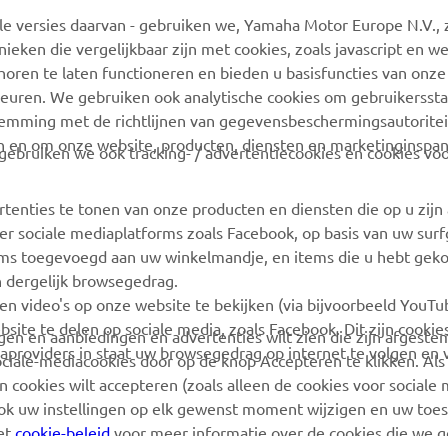
 versies daarvan - gebruiken we, Yamaha Motor Europe N.V., zi
MyYamaha
Webshop-ondersteuning
nieken die vergelijkbaar zijn met cookies, zoals javascript en 
Yamaha Music
Onderdelencatalogus
oren te laten functioneren en bieden u basisfuncties van onze
euren. We gebruiken ook analytische cookies om gebruikersstat
Yamaha Racing
Boek een
stemming met de richtlijnen van gegevensbeschermingsautorite
onderhoudsbeurt
Yamaha Motor Global
n en om onze website, producten, diensten en marketinginspa
ebruiken we ook tracking- / advertentiecookies en cookies voo
Zoek een Yamaha-dealer
Mobiele apps
Beheer van
rtenties te tonen van onze producten en diensten die op u zij
Afvalbatterijen
r sociale mediaplatforms zoals Facebook, op basis van uw sur
tems toegevoegd aan uw winkelmandje, en items die u hebt geko
n dergelijk browsegedrag.
en video's op onze website te bekijken (via bijvoorbeeld YouT
bsite te delen op sociale media, zoals Facebook. Dit zijn cookie
angen en aanbiedingen en advertenties wilt zien die zijn afgest
aproviders in staat uw browsegedrag op internet te volgen en 
sociale-mediacookies door op de knop Accepteren te klikken. Als
 cookies wilt accepteren (zoals alleen de cookies voor sociale m
ook uw instellingen op elk gewenst moment wijzigen en uw to
het
cookie-beleid
voor meer informatie over de cookies die we 