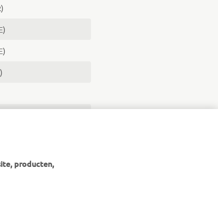
)
E)
E)
)
)
ite, producten,
NIEUWSBRIEF