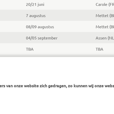
20/21 juni
Carole (FR
7 augustus
Mettet (B
08/09 augustus
Mettet (B
04/05 september
Assen (NL
TBA
TBA
02/03 oktober
Assen (NL
rs van onze website zich gedragen, zo kunnen wij onze webs
MEER YAMAHA
ONDERSTEUNING