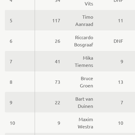
Vits
Timo
5
117
11
Aanraad
Riccardo
6
26
DNF
Bosgraaf
Mika
7
41
9
Tiemens
Bruce
8
73
13
Groen
Bart van
9
22
7
Duinen
Maxim
10
9
10
Westra