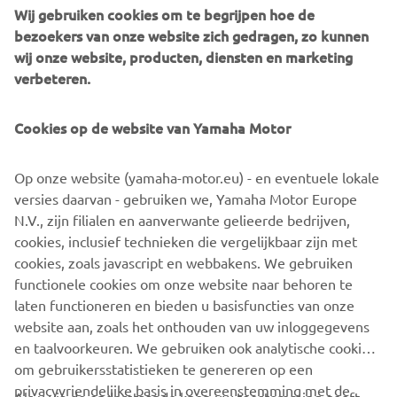
18
64
1
Wij gebruiken cookies om te begrijpen hoe de
Steenbeek
bezoekers van onze website zich gedragen, zo kunnen
wij onze website, producten, diensten en marketing
Louis
19
55
DNS
verbeteren.
Vanreust
Arne de
Cookies op de website van Yamaha Motor
20
153
Rop
21
5
Jens Blang
Op onze website (yamaha-motor.eu) - en eventuele lokale
versies daarvan - gebruiken we, Yamaha Motor Europe
Sanne
N.V., zijn filialen en aanverwante gelieerde bedrijven,
22
98
Bruin
cookies, inclusief technieken die vergelijkbaar zijn met
cookies, zoals javascript en webbakens. We gebruiken
Daniel
functionele cookies om onze website naar behoren te
23
81
Krabacher
laten functioneren en bieden u basisfuncties van onze
website aan, zoals het onthouden van uw inloggegevens
en taalvoorkeuren. We gebruiken ook analytische cookies
om gebruikersstatistieken te genereren op een
privacyvriendelijke basis in overeenstemming met de