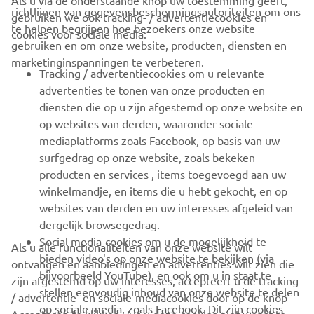
Als u via de onderstaande knop uw toestemming geeft,
richtlijnen van gegevensbeschermingsautoriteiten om ons
gebruiken we ook tracking- / advertentiecookies en
CORPORATE
te helpen begrijpen hoe bezoekers onze website
cookies voor sociale media:
gebruiken en om onze website, producten, diensten en
marketinginspanningen te verbeteren.
VOOR BEDRIJVEN
Tracking / advertentiecookies om u relevante
advertenties te tonen van onze producten en
MEER YAMAHA
diensten die op u zijn afgestemd op onze website en
op websites van derden, waaronder sociale
mediaplatforms zoals Facebook, op basis van uw
ONDERSTEUNING
surfgedrag op onze website, zoals bekeken
producten en services , items toegevoegd aan uw
winkelmandje, en items die u hebt gekocht, en op
NIEUWSBRIEF
websites van derden en uw interesses afgeleid van
Wees de eerste die meer te weten komt over de nieuwste deals,
dergelijk browsegedrag.
speciale evenementen, nieuwe producten en nog veel meer
Social media-cookies om u de mogelijkheid te
Als u alle functionaliteiten van onze website wilt
bieden video's op onze website te bekijken (via
ontvangen en aanbiedingen en advertenties wilt zien die
bijvoorbeeld YouTube), en ook om u in staat te
zijn afgestemd op uw interesses, accepteert u de tracking-
stellen eenvoudig inhoud van onze website te delen
/ advertentie- en sociale-mediacookies door op de knop
ABONNEREN
op sociale media, zoals Facebook. Dit zijn cookies