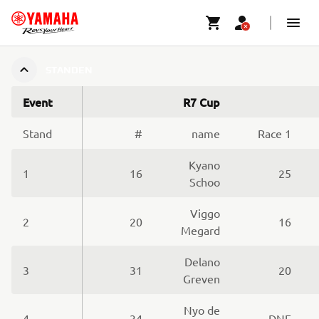
STANDEN
Event
R7 Cup
Stand
#
name
Race 1
Kyano
1
16
25
Schoo
Viggo
2
20
16
Megard
Delano
3
31
20
Greven
Nyo de
4
34
DNF