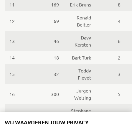
11
169
Erik Bruns
8
Ronald
12
69
4
Beitler
Davy
13
46
6
Kersten
14
18
Bart Turk
2
Teddy
15
32
3
Fievet
Jurgen
16
300
5
Welsing
Stephane
17
13
0
Pluymers
WIJ WAARDEREN JOUW PRIVACY
Erik