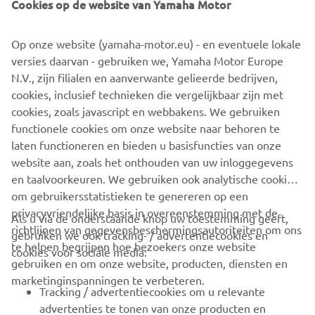
Cookies op de website van Yamaha Motor
Op onze website (yamaha-motor.eu) - en eventuele lokale
versies daarvan - gebruiken we, Yamaha Motor Europe
N.V., zijn filialen en aanverwante gelieerde bedrijven,
cookies, inclusief technieken die vergelijkbaar zijn met
cookies, zoals javascript en webbakens. We gebruiken
functionele cookies om onze website naar behoren te
ONTDEK DE TRACER 9
laten functioneren en bieden u basisfuncties van onze
website aan, zoals het onthouden van uw inloggegevens
en taalvoorkeuren. We gebruiken ook analytische cookies
om gebruikersstatistieken te genereren op een
privacyvriendelijke basis in overeenstemming met de
Als u via de onderstaande knop uw toestemming geeft,
richtlijnen van gegevensbeschermingsautoriteiten om ons
gebruiken we ook tracking- / advertentiecookies en
CORPORATE
te helpen begrijpen hoe bezoekers onze website
cookies voor sociale media:
gebruiken en om onze website, producten, diensten en
marketinginspanningen te verbeteren.
VOOR BEDRIJVEN
Tracking / advertentiecookies om u relevante
advertenties te tonen van onze producten en