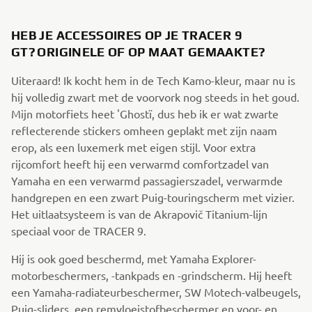
HEB JE ACCESSOIRES OP JE TRACER 9
GT? ORIGINELE OF OP MAAT GEMAAKTE?
Uiteraard! Ik kocht hem in de Tech Kamo-kleur, maar nu is
hij volledig zwart met de voorvork nog steeds in het goud.
Mijn motorfiets heet 'Ghostï, dus heb ik er wat zwarte
reflecterende stickers omheen geplakt met zijn naam
erop, als een luxemerk met eigen stijl. Voor extra
rijcomfort heeft hij een verwarmd comfortzadel van
Yamaha en een verwarmd passagierszadel, verwarmde
handgrepen en een zwart Puig-touringscherm met vizier.
Het uitlaatsysteem is van de Akrapovič Titanium-lijn
speciaal voor de TRACER 9.
Hij is ook goed beschermd, met Yamaha Explorer-
motorbeschermers, -tankpads en -grindscherm. Hij heeft
een Yamaha-radiateurbeschermer, SW Motech-valbeugels,
Puig-sliders, een remvloeistofbeschermer en voor- en