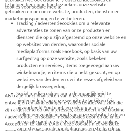
CORPORATE
te helpen begrijpen hoe bezoekers onze website
cookies voor sociale media:
gebruiken en om onze website, producten, diensten en
marketinginspanningen te verbeteren.
VOOR BEDRIJVEN
Tracking / advertentiecookies om u relevante
advertenties te tonen van onze producten en
MEER YAMAHA
diensten die op u zijn afgestemd op onze website en
op websites van derden, waaronder sociale
mediaplatforms zoals Facebook, op basis van uw
ONDERSTEUNING
surfgedrag op onze website, zoals bekeken
producten en services , items toegevoegd aan uw
winkelmandje, en items die u hebt gekocht, en op
NIEUWSBRIEF
websites van derden en uw interesses afgeleid van
Wees de eerste die meer te weten komt over de nieuwste deals,
dergelijk browsegedrag.
speciale evenementen, nieuwe producten en nog veel meer
Social media-cookies om u de mogelijkheid te
Als u alle functionaliteiten van onze website wilt
bieden video's op onze website te bekijken (via
ontvangen en aanbiedingen en advertenties wilt zien die
bijvoorbeeld YouTube), en ook om u in staat te
zijn afgestemd op uw interesses, accepteert u de tracking-
stellen eenvoudig inhoud van onze website te delen
/ advertentie- en sociale-mediacookies door op de knop
ABONNEREN
op sociale media, zoals Facebook. Dit zijn cookies
Accepteren te klikken. Als u deze cookies niet wenst te
van externe sociale-mediabureaus en stellen deze
accepteren of alleen specifieke categorieën cookies wilt