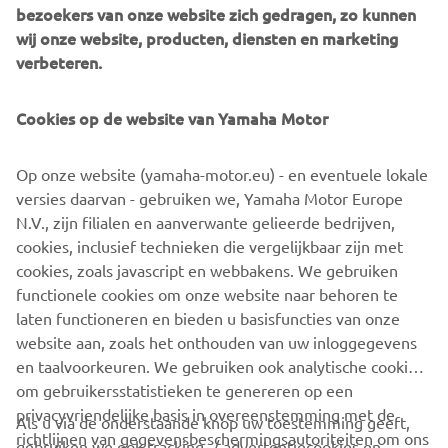
bezoekers van onze website zich gedragen, zo kunnen
wij onze website, producten, diensten en marketing
verbeteren.
Cookies op de website van Yamaha Motor
Op onze website (yamaha-motor.eu) - en eventuele lokale
versies daarvan - gebruiken we, Yamaha Motor Europe
N.V., zijn filialen en aanverwante gelieerde bedrijven,
cookies, inclusief technieken die vergelijkbaar zijn met
cookies, zoals javascript en webbakens. We gebruiken
functionele cookies om onze website naar behoren te
ONTDEK DE TRACER 9
laten functioneren en bieden u basisfuncties van onze
website aan, zoals het onthouden van uw inloggegevens
en taalvoorkeuren. We gebruiken ook analytische cookies
om gebruikersstatistieken te genereren op een
privacyvriendelijke basis in overeenstemming met de
Als u via de onderstaande knop uw toestemming geeft,
richtlijnen van gegevensbeschermingsautoriteiten om ons
gebruiken we ook tracking- / advertentiecookies en