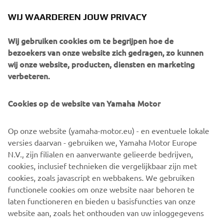
WIJ WAARDEREN JOUW PRIVACY
Wij gebruiken cookies om te begrijpen hoe de
bezoekers van onze website zich gedragen, zo kunnen
CONTACT
wij onze website, producten, diensten en marketing
verbeteren.
Voor vragen over inschrijving, deelname of praktische
evenementdetails kunnen rijders rechtstreeks contact
Cookies op de website van Yamaha Motor
opnemen met het Ténéré Travel Trophy-team. De officiële
contactgegevens zijn:
Op onze website (yamaha-motor.eu) - en eventuele lokale
+31 (0)6 44 53 67 14
versies daarvan - gebruiken we, Yamaha Motor Europe
N.V., zijn filialen en aanverwante gelieerde bedrijven,
info@teneretraveltrophy.com
cookies, inclusief technieken die vergelijkbaar zijn met
cookies, zoals javascript en webbakens. We gebruiken
functionele cookies om onze website naar behoren te
ONTDEK MEER
laten functioneren en bieden u basisfuncties van onze
website aan, zoals het onthouden van uw inloggegevens