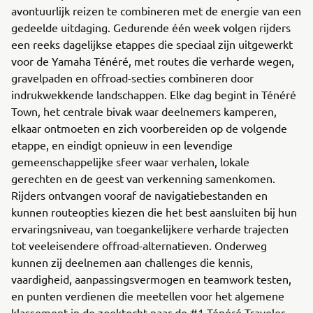
avontuurlijk reizen te combineren met de energie van een
gedeelde uitdaging. Gedurende één week volgen rijders
een reeks dagelijkse etappes die speciaal zijn uitgewerkt
voor de Yamaha Ténéré, met routes die verharde wegen,
gravelpaden en offroad-secties combineren door
indrukwekkende landschappen. Elke dag begint in Ténéré
Town, het centrale bivak waar deelnemers kamperen,
elkaar ontmoeten en zich voorbereiden op de volgende
etappe, en eindigt opnieuw in een levendige
gemeenschappelijke sfeer waar verhalen, lokale
gerechten en de geest van verkenning samenkomen.
Rijders ontvangen vooraf de navigatiebestanden en
kunnen routeopties kiezen die het best aansluiten bij hun
ervaringsniveau, van toegankelijkere verharde trajecten
tot veeleisendere offroad-alternatieven. Onderweg
kunnen zij deelnemen aan challenges die kennis,
vaardigheid, aanpassingsvermogen en teamwork testen,
en punten verdienen die meetellen voor het algemene
klassement in de zoektocht naar de #1 Ténéré Traveler.