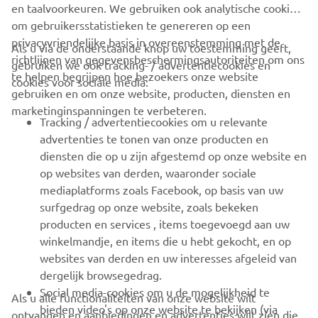
en taalvoorkeuren. We gebruiken ook analytische cookies
om gebruikersstatistieken te genereren op een
privacyvriendelijke basis in overeenstemming met de
Als u via de onderstaande knop uw toestemming geeft,
richtlijnen van gegevensbeschermingsautoriteiten om ons
gebruiken we ook tracking- / advertentiecookies en
CORPORATE
te helpen begrijpen hoe bezoekers onze website
cookies voor sociale media:
gebruiken en om onze website, producten, diensten en
marketinginspanningen te verbeteren.
VOOR BEDRIJVEN
Tracking / advertentiecookies om u relevante
advertenties te tonen van onze producten en
MEER YAMAHA
diensten die op u zijn afgestemd op onze website en
op websites van derden, waaronder sociale
mediaplatforms zoals Facebook, op basis van uw
ONDERSTEUNING
surfgedrag op onze website, zoals bekeken
producten en services , items toegevoegd aan uw
winkelmandje, en items die u hebt gekocht, en op
NIEUWSBRIEF
websites van derden en uw interesses afgeleid van
Wees de eerste die meer te weten komt over de nieuwste deals,
dergelijk browsegedrag.
speciale evenementen, nieuwe producten en nog veel meer
Social media-cookies om u de mogelijkheid te
Als u alle functionaliteiten van onze website wilt
bieden video's op onze website te bekijken (via
ontvangen en aanbiedingen en advertenties wilt zien die