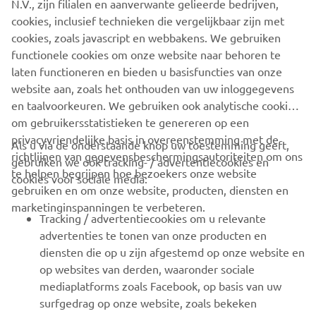
N.V., zijn filialen en aanverwante gelieerde bedrijven,
cookies, inclusief technieken die vergelijkbaar zijn met
cookies, zoals javascript en webbakens. We gebruiken
functionele cookies om onze website naar behoren te
laten functioneren en bieden u basisfuncties van onze
website aan, zoals het onthouden van uw inloggegevens
en taalvoorkeuren. We gebruiken ook analytische cookies
CORPORATE
om gebruikersstatistieken te genereren op een
privacyvriendelijke basis in overeenstemming met de
Als u via de onderstaande knop uw toestemming geeft,
VOOR BEDRIJVEN
richtlijnen van gegevensbeschermingsautoriteiten om ons
gebruiken we ook tracking- / advertentiecookies en
te helpen begrijpen hoe bezoekers onze website
cookies voor sociale media:
MEER YAMAHA
gebruiken en om onze website, producten, diensten en
marketinginspanningen te verbeteren.
Tracking / advertentiecookies om u relevante
ONDERSTEUNING
advertenties te tonen van onze producten en
diensten die op u zijn afgestemd op onze website en
op websites van derden, waaronder sociale
NIEUWSBRIEF
mediaplatforms zoals Facebook, op basis van uw
surfgedrag op onze website, zoals bekeken
Wees de eerste die meer te weten komt over de nieuwste deals,