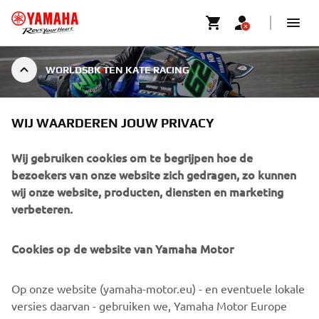
WORLDSBK TEN KATE RACING
WORLDSBK TEN KATE
WIJ WAARDEREN JOUW PRIVACY
RACING
Wij gebruiken cookies om te begrijpen hoe de
bezoekers van onze website zich gedragen, zo kunnen
wij onze website, producten, diensten en marketing
verbeteren.
SORRY! DIT EVENEMENT IS
AFGESLOTEN.
Cookies op de website van Yamaha Motor
Bezoek onze website om te zien wanneer de volgende
evenementen plaatsvinden.
Op onze website (yamaha-motor.eu) - en eventuele lokale
versies daarvan - gebruiken we, Yamaha Motor Europe
GA NAAR EVENEMENTENAGENDA