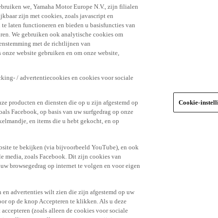
ebruiken we, Yamaha Motor Europe N.V., zijn filialen
jkbaar zijn met cookies, zoals javascript en
e laten functioneren en bieden u basisfuncties van
uren. We gebruiken ook analytische cookies om
eenstemming met de richtlijnen van
 onze website gebruiken en om onze website,
king- / advertentiecookies en cookies voor sociale
nze producten en diensten die op u zijn afgestemd op
Cookie-instel
oals Facebook, op basis van uw surfgedrag op onze
kelmandje, en items die u hebt gekocht, en op
site te bekijken (via bijvoorbeeld YouTube), en ook
le media, zoals Facebook. Dit zijn cookies van
t uw browsegedrag op internet te volgen en voor eigen
 en advertenties wilt zien die zijn afgestemd op uw
door op de knop Accepteren te klikken. Als u deze
t accepteren (zoals alleen de cookies voor sociale