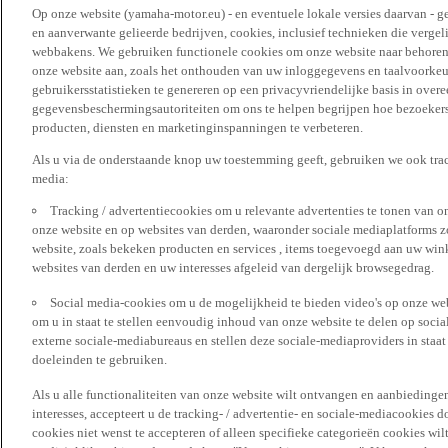
Op onze website (yamaha-motor.eu) - en eventuele lokale versies daarvan - g
en aanverwante gelieerde bedrijven, cookies, inclusief technieken die vergeli
webbakens. We gebruiken functionele cookies om onze website naar behoren t
onze website aan, zoals het onthouden van uw inloggegevens en taalvoorke
gebruikersstatistieken te genereren op een privacyvriendelijke basis in over
gegevensbeschermingsautoriteiten om ons te helpen begrijpen hoe bezoekers
producten, diensten en marketinginspanningen te verbeteren.
Als u via de onderstaande knop uw toestemming geeft, gebruiken we ook trac
media:
Tracking / advertentiecookies om u relevante advertenties te tonen van o
onze website en op websites van derden, waaronder sociale mediaplatforms z
website, zoals bekeken producten en services , items toegevoegd aan uw win
websites van derden en uw interesses afgeleid van dergelijk browsegedrag.
Social media-cookies om u de mogelijkheid te bieden video's op onze web
om u in staat te stellen eenvoudig inhoud van onze website te delen op socia
externe sociale-mediabureaus en stellen deze sociale-mediaproviders in staa
doeleinden te gebruiken.
Als u alle functionaliteiten van onze website wilt ontvangen en aanbiedingen
interesses, accepteert u de tracking- / advertentie- en sociale-mediacookies 
cookies niet wenst te accepteren of alleen specifieke categorieën cookies wil