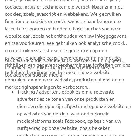
cookies, inclusief technieken die vergelijkbaar zijn met
cookies, zoals javascript en webbakens. We gebruiken
CORPORATE
functionele cookies om onze website naar behoren te
laten functioneren en bieden u basisfuncties van onze
website aan, zoals het onthouden van uw inloggegevens
VOOR BEDRIJVEN
en taalvoorkeuren. We gebruiken ook analytische cookies
om gebruikersstatistieken te genereren op een
MEER YAMAHA
privacyvriendelijke basis in overeenstemming met de
Als u via de onderstaande knop uw toestemming geeft,
richtlijnen van gegevensbeschermingsautoriteiten om ons
gebruiken we ook tracking- / advertentiecookies en
te helpen begrijpen hoe bezoekers onze website
ONDERSTEUNING
cookies voor sociale media:
gebruiken en om onze website, producten, diensten en
marketinginspanningen te verbeteren.
Tracking / advertentiecookies om u relevante
NIEUWSBRIEF
advertenties te tonen van onze producten en
diensten die op u zijn afgestemd op onze website en
Wees de eerste die meer te weten komt over de nieuwste deals,
speciale evenementen, nieuwe producten en nog veel meer
op websites van derden, waaronder sociale
mediaplatforms zoals Facebook, op basis van uw
surfgedrag op onze website, zoals bekeken
producten en services , items toegevoegd aan uw