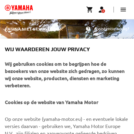
Assistentie nodig?
PAGINA NIET GEVONDEN
WIJ WAARDEREN JOUW PRIVACY
ERROR 404
Wij gebruiken cookies om te begrijpen hoe de
PAGINA NIET GEVONDEN
bezoekers van onze website zich gedragen, zo kunnen
wij onze website, producten, diensten en marketing
verbeteren.
Sorry, het lijkt erop dat we de pagina die je zoekt niet
konden vinden. Gebruik de knop hieronder om terug te
Cookies op de website van Yamaha Motor
gaan naar de homepage.
Op onze website (yamaha-motor.eu) - en eventuele lokale
BEZOEK DE HOMEPAGE
versies daarvan - gebruiken we, Yamaha Motor Europe
N.V., zijn filialen en aanverwante gelieerde bedrijven,