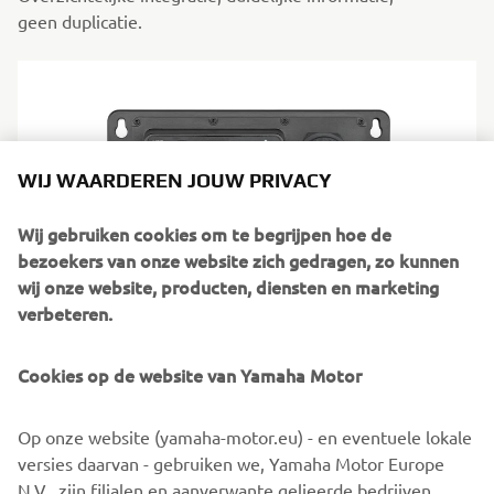
geen duplicatie.
WIJ WAARDEREN JOUW PRIVACY
Wij gebruiken cookies om te begrijpen hoe de
bezoekers van onze website zich gedragen, zo kunnen
wij onze website, producten, diensten en marketing
verbeteren.
MFD-interface, type-2
Cookies op de website van Yamaha Motor
Stuurt je motorgegevens rechtstreeks door naar een
compatibel multifunctioneel display en voegt
Op onze website (yamaha-motor.eu) - en eventuele lokale
afstandsbediening toe
versies daarvan - gebruiken we, Yamaha Motor Europe
voor extra gebruiksgemak. Alle informatie, zonder gedoe.
N.V., zijn filialen en aanverwante gelieerde bedrijven,