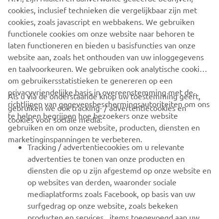
cookies, inclusief technieken die vergelijkbaar zijn met
cookies, zoals javascript en webbakens. We gebruiken
functionele cookies om onze website naar behoren te
VIND JE DICHTSTBIJZIJNDE DEALER
laten functioneren en bieden u basisfuncties van onze
website aan, zoals het onthouden van uw inloggegevens
en taalvoorkeuren. We gebruiken ook analytische cookies
om gebruikersstatistieken te genereren op een
privacyvriendelijke basis in overeenstemming met de
Als u via de onderstaande knop uw toestemming geeft,
richtlijnen van gegevensbeschermingsautoriteiten om ons
gebruiken we ook tracking- / advertentiecookies en
CORPORATE
te helpen begrijpen hoe bezoekers onze website
cookies voor sociale media:
gebruiken en om onze website, producten, diensten en
marketinginspanningen te verbeteren.
VOOR BEDRIJVEN
Tracking / advertentiecookies om u relevante
advertenties te tonen van onze producten en
MEER YAMAHA
diensten die op u zijn afgestemd op onze website en
op websites van derden, waaronder sociale
mediaplatforms zoals Facebook, op basis van uw
ONDERSTEUNING
surfgedrag op onze website, zoals bekeken
producten en services , items toegevoegd aan uw