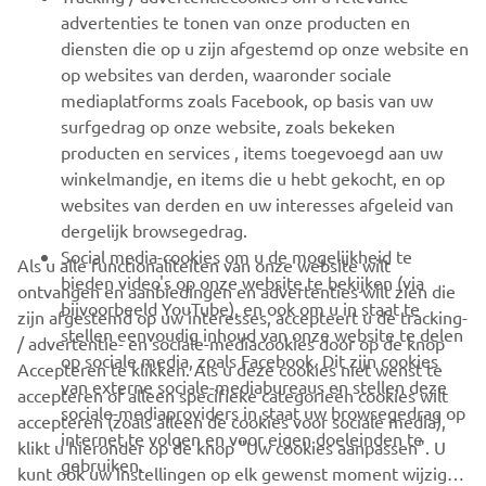
advertenties te tonen van onze producten en
MEER YAMAHA
diensten die op u zijn afgestemd op onze website en
op websites van derden, waaronder sociale
mediaplatforms zoals Facebook, op basis van uw
ONDERSTEUNING
surfgedrag op onze website, zoals bekeken
producten en services , items toegevoegd aan uw
winkelmandje, en items die u hebt gekocht, en op
NIEUWSBRIEF
websites van derden en uw interesses afgeleid van
Wees de eerste die meer te weten komt over de nieuwste deals,
dergelijk browsegedrag.
speciale evenementen, nieuwe producten en nog veel meer
Social media-cookies om u de mogelijkheid te
Als u alle functionaliteiten van onze website wilt
bieden video's op onze website te bekijken (via
ontvangen en aanbiedingen en advertenties wilt zien die
bijvoorbeeld YouTube), en ook om u in staat te
zijn afgestemd op uw interesses, accepteert u de tracking-
stellen eenvoudig inhoud van onze website te delen
/ advertentie- en sociale-mediacookies door op de knop
ABONNEREN
op sociale media, zoals Facebook. Dit zijn cookies
Accepteren te klikken. Als u deze cookies niet wenst te
van externe sociale-mediabureaus en stellen deze
accepteren of alleen specifieke categorieën cookies wilt
sociale-mediaproviders in staat uw browsegedrag op
Lees ons privacybeleid om te leren hoe we uw persoonlijke
accepteren (zoals alleen de cookies voor sociale media),
internet te volgen en voor eigen doeleinden te
gegevens verwerken:
Privacyverklaring
klikt u hieronder op de knop "Uw cookies aanpassen". U
gebruiken.
kunt ook uw instellingen op elk gewenst moment wijzigen