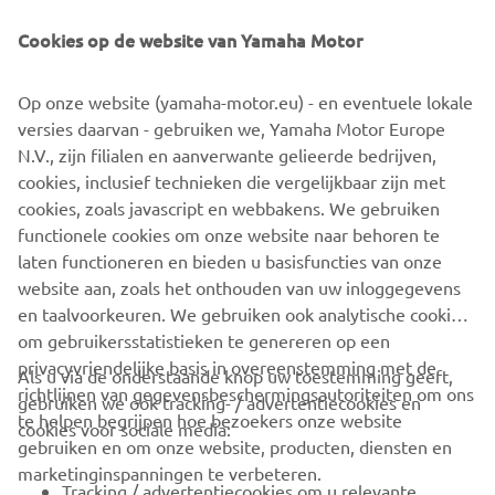
Blijft drijven als je hem laat vallen, vergrendelt wanneer
Cookies op de website van Yamaha Motor
het ertoe doet. Deze drijvende key fob is gekoppeld met
een ontvanger om de ECU van je buitenboordmotor te
Op onze website (yamaha-motor.eu) - en eventuele lokale
beveiligen, zodat alleen de juiste persoon de
versies daarvan - gebruiken we, Yamaha Motor Europe
buitenboordmotor kan starten.
N.V., zijn filialen en aanverwante gelieerde bedrijven,
cookies, inclusief technieken die vergelijkbaar zijn met
cookies, zoals javascript en webbakens. We gebruiken
functionele cookies om onze website naar behoren te
VIND JE DICHTSTBIJZIJNDE DEALER
laten functioneren en bieden u basisfuncties van onze
website aan, zoals het onthouden van uw inloggegevens
en taalvoorkeuren. We gebruiken ook analytische cookies
om gebruikersstatistieken te genereren op een
privacyvriendelijke basis in overeenstemming met de
Als u via de onderstaande knop uw toestemming geeft,
richtlijnen van gegevensbeschermingsautoriteiten om ons
gebruiken we ook tracking- / advertentiecookies en
CORPORATE
te helpen begrijpen hoe bezoekers onze website
cookies voor sociale media:
gebruiken en om onze website, producten, diensten en
marketinginspanningen te verbeteren.
VOOR BEDRIJVEN
Tracking / advertentiecookies om u relevante