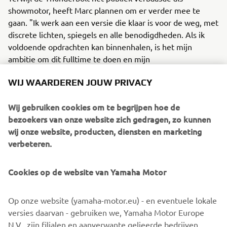
showmotor, heeft Marc plannen om er verder mee te
gaan. "Ik werk aan een versie die klaar is voor de weg, met
discrete lichten, spiegels en alle benodigdheden. Als ik
voldoende opdrachten kan binnenhalen, is het mijn
ambitie om dit fulltime te doen en mijn
architectenpraktijk op te geven."
WIJ WAARDEREN JOUW PRIVACY
Met een volledig specificatieblad dat leest als het
verlanglijstje van een race-ingenieur en een silhouet dat
Wij gebruiken cookies om te begrijpen hoe de
zo uit Suzuka uit 1995 zou kunnen komen, is de XZR900
bezoekers van onze website zich gedragen, zo kunnen
Thunderbolt niet zomaar een custom. Het is een platform,
wij onze website, producten, diensten en marketing
een passie en misschien zelfs een toekomstige lijn voor
verbeteren.
wie iets moderns en tijdloos wil.
Cookies op de website van Yamaha Motor
En de naam? "Thunderbolt kwam vanzelf," grijnst Marc.
"Yamaha had de Thundercat en Thunderace in de jaren 90.
Dit voelde gewoon goed."
Op onze website (yamaha-motor.eu) - en eventuele lokale
versies daarvan - gebruiken we, Yamaha Motor Europe
Haxch Moto
N.V., zijn filialen en aanverwante gelieerde bedrijven,