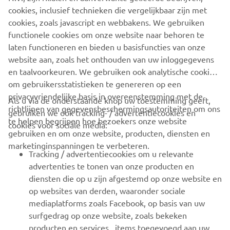
Ontdek meer over de XSR900
cookies, inclusief technieken die vergelijkbaar zijn met
cookies, zoals javascript en webbakens. We gebruiken
functionele cookies om onze website naar behoren te
laten functioneren en bieden u basisfuncties van onze
website aan, zoals het onthouden van uw inloggegevens
1
/
31
en taalvoorkeuren. We gebruiken ook analytische cookies
om gebruikersstatistieken te genereren op een
privacyvriendelijke basis in overeenstemming met de
Als u via de onderstaande knop uw toestemming geeft,
richtlijnen van gegevensbeschermingsautoriteiten om ons
gebruiken we ook tracking- / advertentiecookies en
CORPORATE
te helpen begrijpen hoe bezoekers onze website
cookies voor sociale media:
gebruiken en om onze website, producten, diensten en
marketinginspanningen te verbeteren.
VOOR BEDRIJVEN
Tracking / advertentiecookies om u relevante
advertenties te tonen van onze producten en
MEER YAMAHA
diensten die op u zijn afgestemd op onze website en
op websites van derden, waaronder sociale
mediaplatforms zoals Facebook, op basis van uw
ONDERSTEUNING
surfgedrag op onze website, zoals bekeken
producten en services , items toegevoegd aan uw