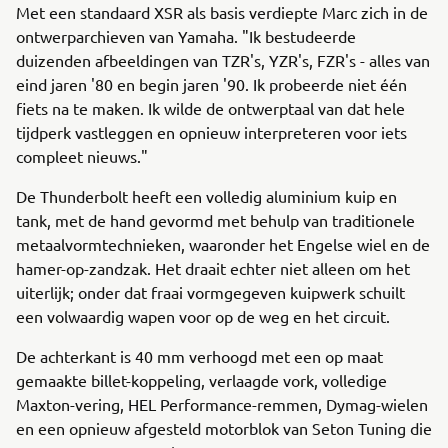
Met een standaard XSR als basis verdiepte Marc zich in de
ontwerparchieven van Yamaha. "Ik bestudeerde
duizenden afbeeldingen van TZR's, YZR's, FZR's - alles van
eind jaren '80 en begin jaren '90. Ik probeerde niet één
fiets na te maken. Ik wilde de ontwerptaal van dat hele
tijdperk vastleggen en opnieuw interpreteren voor iets
compleet nieuws."
De Thunderbolt heeft een volledig aluminium kuip en
tank, met de hand gevormd met behulp van traditionele
metaalvormtechnieken, waaronder het Engelse wiel en de
hamer-op-zandzak. Het draait echter niet alleen om het
uiterlijk; onder dat fraai vormgegeven kuipwerk schuilt
een volwaardig wapen voor op de weg en het circuit.
De achterkant is 40 mm verhoogd met een op maat
gemaakte billet-koppeling, verlaagde vork, volledige
Maxton-vering, HEL Performance-remmen, Dymag-wielen
en een opnieuw afgesteld motorblok van Seton Tuning die