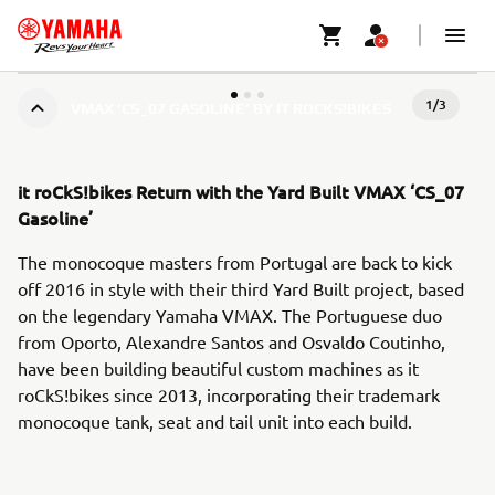
1
/
3
VMAX ‘CS_07 GASOLINE’ BY IT ROCKS!BIKES
it roCkS!bikes Return with the Yard Built VMAX ‘CS_07
Gasoline’
The monocoque masters from Portugal are back to kick
off 2016 in style with their third Yard Built project, based
on the legendary Yamaha VMAX. The Portuguese duo
from Oporto, Alexandre Santos and Osvaldo Coutinho,
have been building beautiful custom machines as it
roCkS!bikes since 2013, incorporating their trademark
monocoque tank, seat and tail unit into each build.