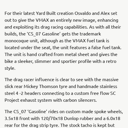
For their latest Yard Built creation Osvaldo and Alex set
out to give the VMAX an entirely new image, enhancing
and exploiting its drag racing capabilities. As with all their
builds, the ‘CS_07 Gasoline’ gets the trademark
monocoque unit, although as the VMAX fuel tank is
located under the seat, the unit features a false fuel tank.
The unit is hand crafted from metal sheet and gives the
bike a sleeker, slimmer and sportier profile with a retro
style.
The drag racer influence is clear to see with the massive
slick rear Mickey Thomson tyre and handmade stainless
steel 4 -2 headers connecting to a custom free flow SC
Project exhaust system with carbon silencers.
The CS_07 ‘Gasoline’ rides on custom made spoke wheels,
3.5x18 front with 120/70x18 Dunlop rubber and a 6.0x18
rear for the drag strip tyre. The stock tacho is kept but