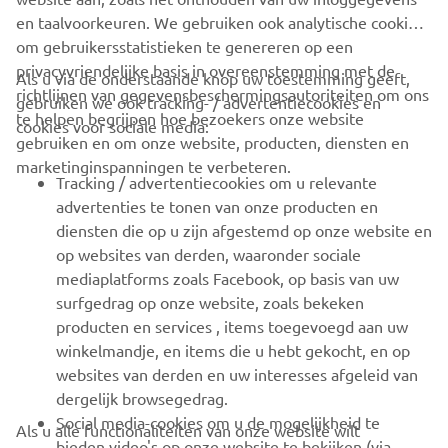
en taalvoorkeuren. We gebruiken ook analytische cookies
om gebruikersstatistieken te genereren op een
privacyvriendelijke basis in overeenstemming met de
Als u via de onderstaande knop uw toestemming geeft,
richtlijnen van gegevensbeschermingsautoriteiten om ons
gebruiken we ook tracking- / advertentiecookies en
CORPORATE
te helpen begrijpen hoe bezoekers onze website
cookies voor sociale media:
gebruiken en om onze website, producten, diensten en
marketinginspanningen te verbeteren.
VOOR BEDRIJVEN
Tracking / advertentiecookies om u relevante
advertenties te tonen van onze producten en
MEER YAMAHA
diensten die op u zijn afgestemd op onze website en
op websites van derden, waaronder sociale
mediaplatforms zoals Facebook, op basis van uw
ONDERSTEUNING
surfgedrag op onze website, zoals bekeken
producten en services , items toegevoegd aan uw
winkelmandje, en items die u hebt gekocht, en op
NIEUWSBRIEF
websites van derden en uw interesses afgeleid van
Wees de eerste die meer te weten komt over de nieuwste deals,
dergelijk browsegedrag.
speciale evenementen, nieuwe producten en nog veel meer
Social media-cookies om u de mogelijkheid te
Als u alle functionaliteiten van onze website wilt
bieden video's op onze website te bekijken (via