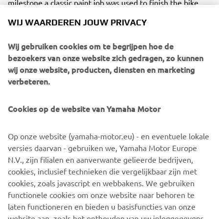
milestone a classic paint job was used to finish the bike.
Taken from the 70s, the white, black and yellow colour
WIJ WAARDEREN JOUW PRIVACY
scheme is pure icon, celebrating not just 30 years of the
VMAX, but also 60 years of Yamaha! The bike was
Wij gebruiken cookies om te begrijpen hoe de
airbrushed and then gloss varnished in house by the
bezoekers van onze website zich gedragen, zo kunnen
builders.
wij onze website, producten, diensten en marketing
verbeteren.
Cookies op de website van Yamaha Motor
Op onze website (yamaha-motor.eu) - en eventuele lokale
versies daarvan - gebruiken we, Yamaha Motor Europe
N.V., zijn filialen en aanverwante gelieerde bedrijven,
cookies, inclusief technieken die vergelijkbaar zijn met
cookies, zoals javascript en webbakens. We gebruiken
functionele cookies om onze website naar behoren te
laten functioneren en bieden u basisfuncties van onze
website aan, zoals het onthouden van uw inloggegevens