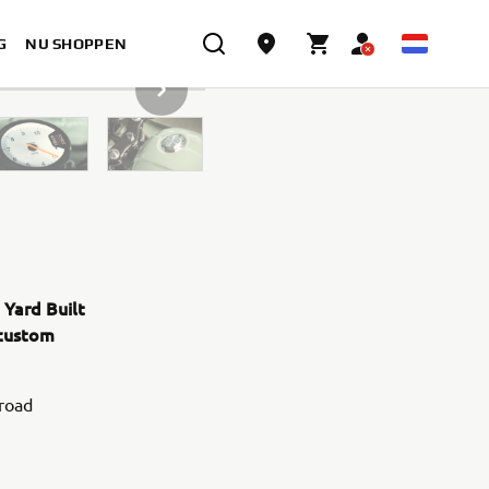
G
NU SHOPPEN
VOLGENDE ITEM IN GALLERIJ
 Yard Built
 custom
 road