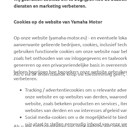
diensten en marketing verbeteren.
Cookies op de website van Yamaha Motor
CORPORATE
VOOR BEDRIJVEN
Op onze website (yamaha-motor.eu) - en eventuele lokale
Over ons
eBike systemen
aanverwante gelieerde bedrijven, cookies, inclusief tech
News
Autoriteiten
gebruiken functionele cookies om onze website naar beh
zoals het onthouden van uw inloggegevens en taalvoork
Evenementen
Golfbanen
genereren op een privacyvriendelijke basis in overeen
Press
Eerste hulpverleners
helpen begrijpen hoe bezoekers onze website gebruike
Als u via de onderstaande knop uw toestemming geeft, g
verbeteren.
Careers
Rijscholen
Dealer worden
Robotics
Tracking / advertentiecookies om u relevante adve
onze website en op websites van derden, waaronde
Mensenrechtenbeleid
Partnerschappen
website, zoals bekeken producten en services , i
Basisbeleid duurzaamheid
Technische informatie
websites van derden en uw interesses afgeleid va
voor onafhankelijke
Social media-cookies om u de mogelijkheid te bied
Klokkenluiderskanaal
dealers
u in staat te stellen eenvoudig inhoud van onze we
Als u alle functionaliteiten van onze website wilt ontv