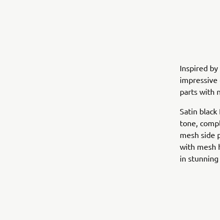
Inspired by 
impressive 
parts with 
Satin black
tone, comp
mesh side p
with mesh h
in stunning