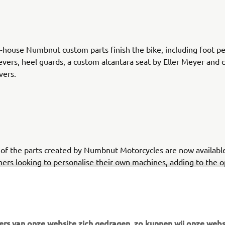
n-house Numbnut custom parts finish the bike, including foot pe
evers, heel guards, a custom alcantara seat by Eller Meyer and 
vers.
 of the parts created by Numbnut Motorcycles are now availabl
ers looking to personalise their own machines, adding to the o
ion on offer from the Wrenchmonkees and itroCkS!bikes.
rs van onze website zich gedragen, zo kunnen wij onze webs