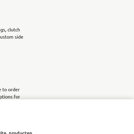
gs, clutch
custom side
e to order
ptions for
ite, producten,