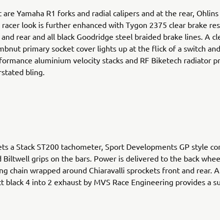
t are Yamaha R1 forks and radial calipers and at the rear, Ohlins
 racer look is further enhanced with Tygon 2375 clear brake res
 and rear and all black Goodridge steel braided brake lines. A cl
nut primary socket cover lights up at the flick of a switch and
ormance aluminium velocity stacks and RF Biketech radiator p
stated bling.
ets a Stack ST200 tachometer, Sport Developments GP style co
 Biltwell grips on the bars. Power is delivered to the back whee
ng chain wrapped around Chiaravalli sprockets front and rear. 
 black 4 into 2 exhaust by MVS Race Engineering provides a su
.