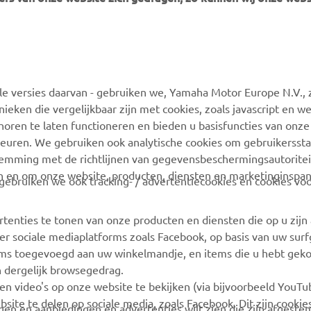
MEER YAMAHA
ONDERSTEUNING
 versies daarvan - gebruiken we, Yamaha Motor Europe N.V., zi
MyYamaha
Webshop-ondersteuning
nieken die vergelijkbaar zijn met cookies, zoals javascript en 
Yamaha Music
Onderdelencatalogus
oren te laten functioneren en bieden u basisfuncties van onze
euren. We gebruiken ook analytische cookies om gebruikersstat
Yamaha Racing
Boek een
stemming met de richtlijnen van gegevensbeschermingsautorite
onderhoudsbeurt
Yamaha Motor Global
n en om onze website, producten, diensten en marketinginspa
ebruiken we ook tracking- / advertentiecookies en cookies voo
Zoek een Yamaha-dealer
Mobiele apps
Beheer van
rtenties te tonen van onze producten en diensten die op u zij
Afvalbatterijen
r sociale mediaplatforms zoals Facebook, op basis van uw sur
tems toegevoegd aan uw winkelmandje, en items die u hebt geko
n dergelijk browsegedrag.
en video's op onze website te bekijken (via bijvoorbeeld YouT
bsite te delen op sociale media, zoals Facebook. Dit zijn cookie
angen en aanbiedingen en advertenties wilt zien die zijn afgest