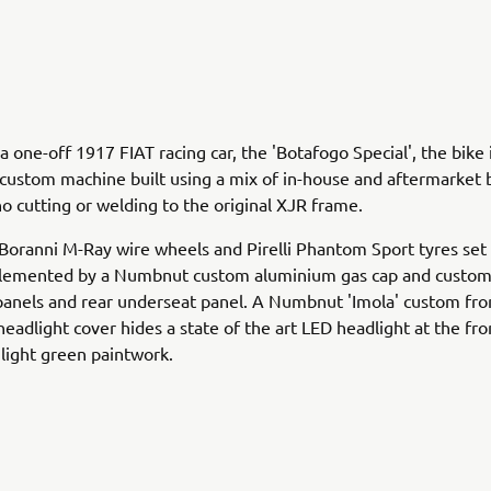
a one-off 1917 FIAT racing car, the 'Botafogo Special', the bike 
custom machine built using a mix of in-house and aftermarket 
no cutting or welding to the original XJR frame.
 Boranni M-Ray wire wheels and Pirelli Phantom Sport tyres set
lemented by a Numbnut custom aluminium gas cap and custo
anels and rear underseat panel. A Numbnut 'Imola' custom fron
eadlight cover hides a state of the art LED headlight at the fron
 light green paintwork.