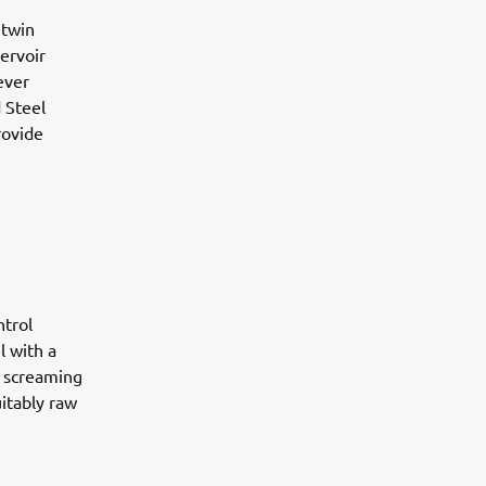
 twin
ervoir
ever
 Steel
rovide
ntrol
l with a
A screaming
itably raw