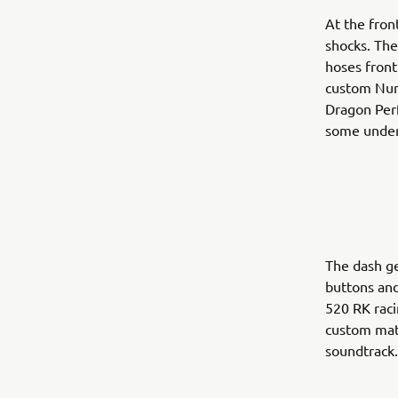
At the fron
shocks. The
hoses front
custom Numb
Dragon Perf
some under
The dash g
buttons and
520 RK raci
custom matt
soundtrack