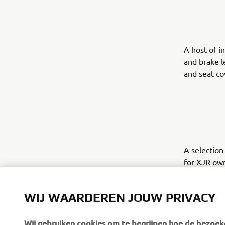
A host of i
and brake l
and seat co
A selection
for XJR own
customisat
WIJ WAARDEREN JOUW PRIVACY
Wij gebruiken cookies om te begrijpen hoe de bezoeke