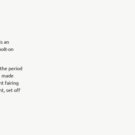
is an
bolt-on
 the period
m made
t fairing
t, set off