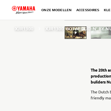
ONZE MODELLEN
ACCESSOIRES
KLE
XJR1300
XJR1300 ‘BOTAFOGO-N’ BY
The 20th a
production
builders N
The Dutch bu
friendly ma