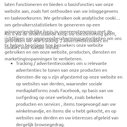
XSR125 PRODUCTION MODEL
laten functioneren en bieden u basisfuncties van onze
website aan, zoals het onthouden van uw inloggegevens
en taalvoorkeuren. We gebruiken ook analytische cookies
om gebruikersstatistieken te genereren op een
privacyvriendelijke basis in overeenstemming met de
Als u via de onderstaande knop uw toestemming geeft,
richtlijnen van gegevensbeschermingsautoriteiten om ons
gebruiken we ook tracking- / advertentiecookies en
CORPORATE
te helpen begrijpen hoe bezoekers onze website
cookies voor sociale media:
gebruiken en om onze website, producten, diensten en
marketinginspanningen te verbeteren.
VOOR BEDRIJVEN
Tracking / advertentiecookies om u relevante
advertenties te tonen van onze producten en
MEER YAMAHA
diensten die op u zijn afgestemd op onze website en
op websites van derden, waaronder sociale
mediaplatforms zoals Facebook, op basis van uw
ONDERSTEUNING
surfgedrag op onze website, zoals bekeken
producten en services , items toegevoegd aan uw
winkelmandje, en items die u hebt gekocht, en op
NIEUWSBRIEF
websites van derden en uw interesses afgeleid van
Wees de eerste die meer te weten komt over de nieuwste deals,
dergelijk browsegedrag.