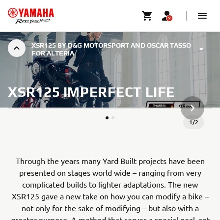
XSR125 BY D&G MOTORSPORT AND OSCAR TASSO
FOR ALTERIA
XSR125 IMPERFECT LIFE
VOLGEND
1
/
2
Through the years many Yard Built projects have been
presented on stages world wide – ranging from very
complicated builds to lighter adaptations. The new
XSR125 gave a new take on how you can modify a bike –
not only for the sake of modifying – but also with a
greater purpose. A method that serves a special goal, set