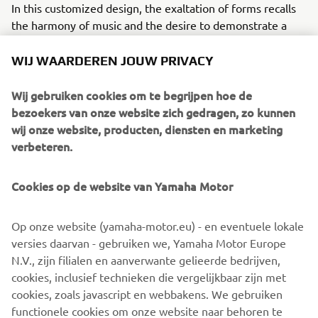
In this customized design, the exaltation of forms recalls
the harmony of music and the desire to demonstrate a
strong character: the character of those who choose to be
the protagonist of their lives.
WIJ WAARDEREN JOUW PRIVACY
For her daily rides between radio studios, rehearsal rooms
Wij gebruiken cookies om te begrijpen hoe de
and writing sessions for her new songs, Alteria dreamed
bezoekers van onze website zich gedragen, zo kunnen
of having a lightweight, versatile bike with a distinctive
wij onze website, producten, diensten en marketing
design.
verbeteren.
Modifications were primarily made to the front fairing, to
the exhaust system, and to the new and refined seat
Cookies op de website van Yamaha Motor
cover. The rims were also repainted. Furthermore,
dedicated graphics and modifications were made to the
Op onze website (yamaha-motor.eu) - en eventuele lokale
most evident aesthetic elements, such as arrows, mirrors,
versies daarvan - gebruiken we, Yamaha Motor Europe
the tail fairing and the optical group.
N.V., zijn filialen en aanverwante gelieerde bedrijven,
cookies, inclusief technieken die vergelijkbaar zijn met
cookies, zoals javascript en webbakens. We gebruiken
functionele cookies om onze website naar behoren te