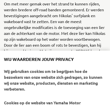
Om met meer gemak over het strand te kunnen rijden,
werden bredere off-road banden gemonteerd. Er werden
bevestigingen aangebracht om Nikolas' surfplank en
wakeboard vast te zetten. Een van de meest
ongebruikelijke modificaties is de toevoeging van een lier
aan de achterkant van de motor. Met deze lier kan Nikolas
op zijn wakeboard op het water worden voortbewogen.
Door de lier aan een boom of rots te bevestigen, kan hij
bijna overal trainen. Met zijn aangepaste XSR125 kan de
Griekse atleet gemakkelijk op de beste plekken komen,
WIJ WAARDEREN JOUW PRIVACY
terwijl hij het nodige materiaal bij zich heeft. Nikolas
heeft dus de vrijheid om te rijden waar hij wil.
Wij gebruiken cookies om te begrijpen hoe de
bezoekers van onze website zich gedragen, zo kunnen
Naast deze modificaties heeft de motor ook enkele OEM-
wij onze website, producten, diensten en marketing
upgrades gekregen - met de toevoeging van LED-
verbeteren.
richtingaanwijzers voor en achter. Ook onderdeel van de
selectie originele Yamaha-accessoires zijn de
koplampbeschermer en een sportieve
Cookies op de website van Yamaha Motor
kentekenplaathouder. Deze accessoires, verkrijgbaar in de