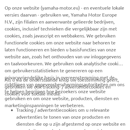
Yamaha-catalogus, maken de personalisering van elke
Op onze website (yamaha-motor.eu) - en eventuele lokale
motorfiets nog toegankelijker en geven hem een uniek
versies daarvan - gebruiken we, Yamaha Motor Europe
karakter, naar de smaak van de eigenaar.
N.V., zijn filialen en aanverwante gelieerde bedrijven,
cookies, inclusief technieken die vergelijkbaar zijn met
cookies, zoals javascript en webbakens. We gebruiken
functionele cookies om onze website naar behoren te
XSR125 PRODUCTIE MODEL
laten functioneren en bieden u basisfuncties van onze
website aan, zoals het onthouden van uw inloggegevens
en taalvoorkeuren. We gebruiken ook analytische cookies
om gebruikersstatistieken te genereren op een
privacyvriendelijke basis in overeenstemming met de
Als u via de onderstaande knop uw toestemming geeft,
richtlijnen van gegevensbeschermingsautoriteiten om ons
gebruiken we ook tracking- / advertentiecookies en
CORPORATE
te helpen begrijpen hoe bezoekers onze website
cookies voor sociale media:
gebruiken en om onze website, producten, diensten en
marketinginspanningen te verbeteren.
VOOR BEDRIJVEN
Tracking / advertentiecookies om u relevante
advertenties te tonen van onze producten en
MEER YAMAHA
diensten die op u zijn afgestemd op onze website en