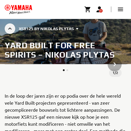
XSR125 BY NIKOLAS PLYTAS
YARD BUILT FOR FREE
SPIRITS – NIKOLAS PLYTAS
VOLGEND
1
/
2
In de loop der jaren zijn er op podia over de hele wereld
vele Yard Built-projecten gepresenteerd - van zeer
gecompliceerde bouwsels tot lichtere aanpassingen. De
nieuwe XSR125 gaf een nieuwe kijk op hoe je een
motorfiets kunt modificeren - niet omwille van het
modificeren - maar met een groter doel. Een methode die