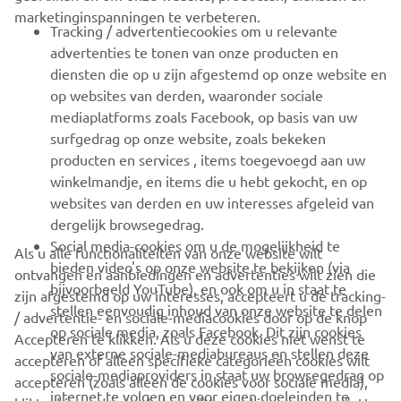
marketinginspanningen te verbeteren.
VOOR BEDRIJVEN
Tracking / advertentiecookies om u relevante
advertenties te tonen van onze producten en
MEER YAMAHA
diensten die op u zijn afgestemd op onze website en
op websites van derden, waaronder sociale
mediaplatforms zoals Facebook, op basis van uw
ONDERSTEUNING
surfgedrag op onze website, zoals bekeken
producten en services , items toegevoegd aan uw
winkelmandje, en items die u hebt gekocht, en op
NIEUWSBRIEF
websites van derden en uw interesses afgeleid van
Wees de eerste die meer te weten komt over de nieuwste deals,
dergelijk browsegedrag.
speciale evenementen, nieuwe producten en nog veel meer
Social media-cookies om u de mogelijkheid te
Als u alle functionaliteiten van onze website wilt
bieden video's op onze website te bekijken (via
ontvangen en aanbiedingen en advertenties wilt zien die
bijvoorbeeld YouTube), en ook om u in staat te
zijn afgestemd op uw interesses, accepteert u de tracking-
stellen eenvoudig inhoud van onze website te delen
/ advertentie- en sociale-mediacookies door op de knop
ABONNEREN
op sociale media, zoals Facebook. Dit zijn cookies
Accepteren te klikken. Als u deze cookies niet wenst te
van externe sociale-mediabureaus en stellen deze
accepteren of alleen specifieke categorieën cookies wilt
sociale-mediaproviders in staat uw browsegedrag op
Lees ons privacybeleid om te leren hoe we uw persoonlijke
accepteren (zoals alleen de cookies voor sociale media),
internet te volgen en voor eigen doeleinden te
gegevens verwerken:
Privacyverklaring