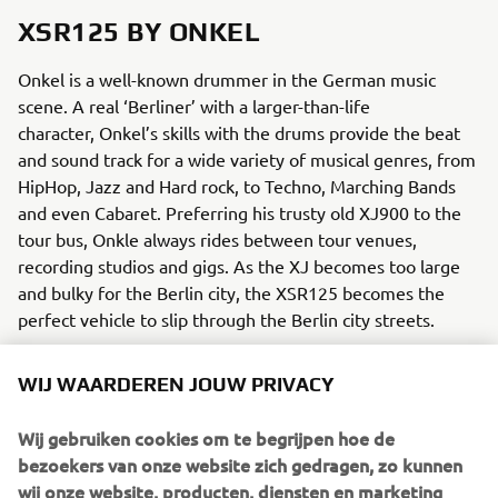
XSR125 BY ONKEL
Onkel is a well-known drummer in the German music
scene. A real ‘Berliner’ with a larger-than-life
character, Onkel’s skills with the drums provide the beat
and sound track for a wide variety of musical genres, from
HipHop, Jazz and Hard rock, to Techno, Marching Bands
and even Cabaret. Preferring his trusty old XJ900 to the
tour bus, Onkle always rides between tour venues,
recording studios and gigs. As the XJ becomes too large
and bulky for the Berlin city, the XSR125 becomes the
perfect vehicle to slip through the Berlin city streets.
WIJ WAARDEREN JOUW PRIVACY
MODIFICATIONS
Wij gebruiken cookies om te begrijpen hoe de
To brand the XSR125 as really his, Onkel opted for a gold
bezoekers van onze website zich gedragen, zo kunnen
paint on the tank and front fender that is instantly
wij onze website, producten, diensten en marketing
recognizable as his signature colour. Original Yamaha