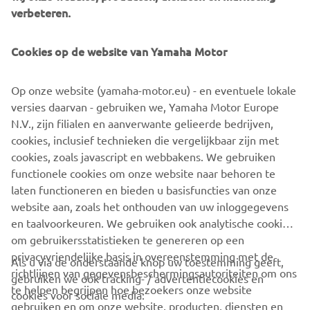
verbeteren.
accessories, including Akrapovic exhaust, headlight cover,
side covers, LED indicators, license plate holder and wind
shield were added to accessorize the 125 to his taste.
Cookies op de website van Yamaha Motor
Several pieces of crim kit were cleverly added to the bike
as well, representing Onkel’s passion and life, including a
Op onze website (yamaha-motor.eu) - en eventuele lokale
foot pedal as a side cover and a foot pedal chain as a base
versies daarvan - gebruiken we, Yamaha Motor Europe
cap holder.
N.V., zijn filialen en aanverwante gelieerde bedrijven,
cookies, inclusief technieken die vergelijkbaar zijn met
cookies, zoals javascript en webbakens. We gebruiken
functionele cookies om onze website naar behoren te
XSR125 PRODUCTION MODEL
laten functioneren en bieden u basisfuncties van onze
website aan, zoals het onthouden van uw inloggegevens
en taalvoorkeuren. We gebruiken ook analytische cookies
om gebruikersstatistieken te genereren op een
privacyvriendelijke basis in overeenstemming met de
Als u via de onderstaande knop uw toestemming geeft,
richtlijnen van gegevensbeschermingsautoriteiten om ons
gebruiken we ook tracking- / advertentiecookies en
CORPORATE
te helpen begrijpen hoe bezoekers onze website
cookies voor sociale media:
gebruiken en om onze website, producten, diensten en