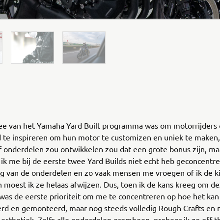
dee van het Yamaha Yard Built programma was om motorrijders 
 te inspireren om hun motor te customizen en uniek te maken,
 onderdelen zou ontwikkelen zou dat een grote bonus zijn, ma
ik me bij de eerste twee Yard Builds niet echt heb geconcentr
ng van de onderdelen en zo vaak mensen me vroegen of ik de k
 moest ik ze helaas afwijzen. Dus, toen ik de kans kreeg om 
was de eerste prioriteit om me te concentreren op hoe het ka
d en gemonteerd, maar nog steeds volledig Rough Crafts en ni
esthetiek. Zelfs alle onderdelen eromheen, probeer ik zo off-t