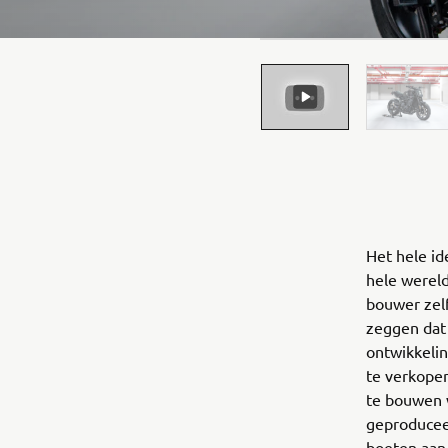
Het hele i
hele wereld
bouwer zelf
zeggen dat 
ontwikkeli
te verkopen
te bouwen 
geproduceer
boeten aan 