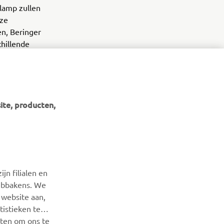
lamp zullen
nze
en, Beringer
hillende
ite, producten,
NIEUWSBRIEF
Wees de eerste die meer te weten komt over de nieuwste
jn filialen en
deals, speciale evenementen, nieuwe producten en nog veel
webbakens. We
meer
 website aan,
istieken te
ABONNEREN
iten om ons te