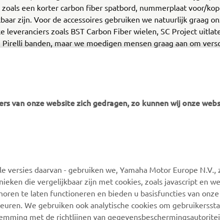
zoals een korter carbon fiber spatbord, nummerplaat voor/kop
baar zijn. Voor de accessoires gebruiken we natuurlijk graag o
ke leveranciers zoals BST Carbon Fiber wielen, SC Project uitlat
Pirelli banden, maar we moedigen mensen graag aan om versc
ching onderdelen met onze kits te verkennen.
rs van onze website zich gedragen, zo kunnen wij onze webs
MEER YAMAHA
ONDERSTEUNING
 versies daarvan - gebruiken we, Yamaha Motor Europe N.V., zi
MyYamaha
Webshop-ondersteuning
nieken die vergelijkbaar zijn met cookies, zoals javascript en 
Yamaha Music
Onderdelencatalogus
oren te laten functioneren en bieden u basisfuncties van onze
euren. We gebruiken ook analytische cookies om gebruikersstat
Yamaha Racing
Boek een
stemming met de richtlijnen van gegevensbeschermingsautorite
onderhoudsbeurt