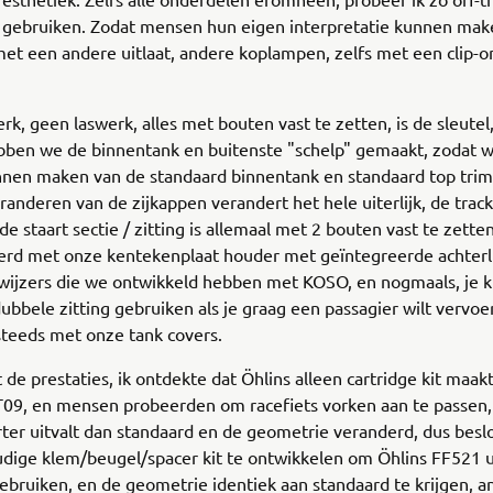
e gebruiken. Zodat mensen hun eigen interpretatie kunnen mak
et een andere uitlaat, andere koplampen, zelfs met een clip-on
rk, geen laswerk, alles met bouten vast te zetten, is de sleutel,
ben we de binnentank en buitenste "schelp" gemaakt, zodat w
nnen maken van de standaard binnentank en standaard top tri
randeren van de zijkappen verandert het hele uiterlijk, de trac
de staart sectie / zitting is allemaal met 2 bouten vast te zetten
rd met onze kentekenplaat houder met geïntegreerde achterli
nwijzers die we ontwikkeld hebben met KOSO, en nogmaals, je 
ubbele zitting gebruiken als je graag een passagier wilt vervoer
steeds met onze tank covers.
 de prestaties, ik ontdekte dat Öhlins alleen cartridge kit maak
9, en mensen probeerden om racefiets vorken aan te passen,
ter uitvalt dan standaard en de geometrie veranderd, dus besl
udige klem/beugel/spacer kit te ontwikkelen om Öhlins FF521 u
ebruiken, en de geometrie identiek aan standaard te krijgen, a