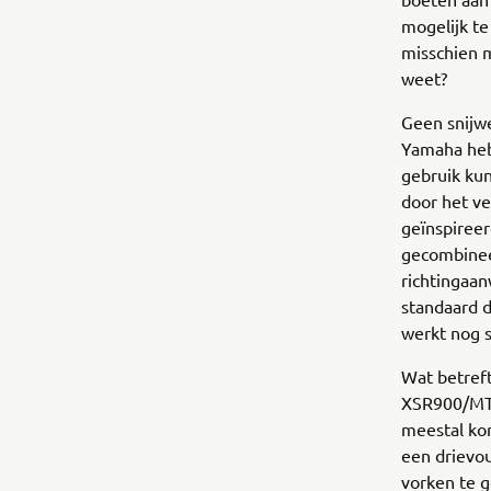
mogelijk t
misschien m
weet?
Geen snijwe
Yamaha heb
gebruik ku
door het ve
geïnspireer
gecombinee
richtingaa
standaard d
werkt nog 
Wat betreft
XSR900/MT0
meestal kor
een drievo
vorken te g