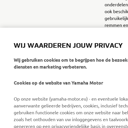
onderdelen 
ook beschik
gebruikelij
remmen en 
mix en mat
WIJ WAARDEREN JOUW PRIVACY
Wij gebruiken cookies om te begrijpen hoe de bezoeke
diensten en marketing verbeteren.
Cookies op de website van Yamaha Motor
CORPORATE
VOOR BEDRIJVEN
Op onze website (yamaha-motor.eu) - en eventuele lokale
Over ons
eBike systemen
aanverwante gelieerde bedrijven, cookies, inclusief tech
News
Autoriteiten
gebruiken functionele cookies om onze website naar beh
zoals het onthouden van uw inloggegevens en taalvoork
Evenementen
Golfbanen
genereren op een privacyvriendelijke basis in overeen