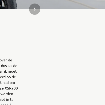
VOLGENDE ITEM IN GALLERIJ
over de
 dus als de
ar ik moet
eerd op de
it had om
deze XSR900
n worden
et in te
heshelf