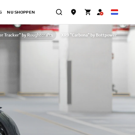
G
NU SHOPPEN
er Tracker" by Roughtcrafts
XR9 "Carbona" by Bottpower