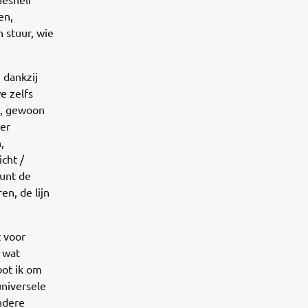
en,
 stuur, wie
 dankzij
e zelfs
m, gewoon
ker
,
cht /
kunt de
en, de lijn
t voor
 wat
oot ik om
niversele
ndere