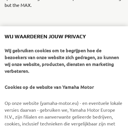
but the MAX.
WIJ WAARDEREN JOUW PRIVACY
Its powerful new 300cc engine has been developed to
give you increased acceleration and top speed compared
Wij gebruiken cookies om te begrijpen hoe de
to the current 250cc model. And Yamaha's advanced Blue
bezoekers van onze website zich gedragen, zo kunnen
Core technology helps to make this one of the most fuel
wij onze website, producten, diensten en marketing
efficient engines in its class.
verbeteren.
Motorcycle-style double clamp front forks and the new
chassis give class leading handling to the new X-MAX 300
Cookies op de website van Yamaha Motor
model, as well as comfort to ensure weekday functionality
with weekend fun.
Op onze website (yamaha-motor.eu) - en eventuele lokale
Equipped with a Traction Control System, huge underseat
versies daarvan - gebruiken we, Yamaha Motor Europe
storage for 2 full-face helmets (and more) and a Smart
N.V., zijn filialen en aanverwante gelieerde bedrijven,
Key keyless ignition, this premium sport scooter
cookies, inclusief technieken die vergelijkbaar zijn met