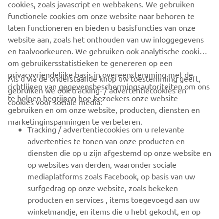
reinforces Yamaha's position as the leading brand in the
cookies, zoals javascript en webbakens. We gebruiken
sport scooter segment. Yamaha Sport Scooters – Nothing
functionele cookies om onze website naar behoren te
but the MAX.
laten functioneren en bieden u basisfuncties van onze
website aan, zoals het onthouden van uw inloggegevens
en taalvoorkeuren. We gebruiken ook analytische cookies
om gebruikersstatistieken te genereren op een
privacyvriendelijke basis in overeenstemming met de
Als u via de onderstaande knop uw toestemming geeft,
richtlijnen van gegevensbeschermingsautoriteiten om ons
gebruiken we ook tracking- / advertentiecookies en
CORPORATE
te helpen begrijpen hoe bezoekers onze website
cookies voor sociale media:
gebruiken en om onze website, producten, diensten en
marketinginspanningen te verbeteren.
VOOR BEDRIJVEN
Tracking / advertentiecookies om u relevante
advertenties te tonen van onze producten en
MEER YAMAHA
diensten die op u zijn afgestemd op onze website en
op websites van derden, waaronder sociale
mediaplatforms zoals Facebook, op basis van uw
ONDERSTEUNING
surfgedrag op onze website, zoals bekeken
producten en services , items toegevoegd aan uw
winkelmandje, en items die u hebt gekocht, en op
NIEUWSBRIEF