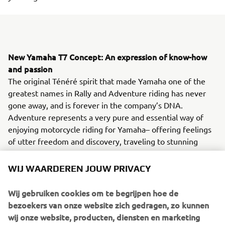
New Yamaha T7 Concept: An expression of know-how
and passion
The original Ténéré spirit that made Yamaha one of the
greatest names in Rally and Adventure riding has never
gone away, and is forever in the company’s DNA.
Adventure represents a very pure and essential way of
enjoying motorcycle riding for Yamaha– offering feelings
of utter freedom and discovery, traveling to stunning
places even when there are no roads to get there. Now
Yamaha are about to give the world a glimpse of the
WIJ WAARDEREN JOUW PRIVACY
future with the unveiling of the T7 Concept at EICMA.
Wij gebruiken cookies om te begrijpen hoe de
bezoekers van onze website zich gedragen, zo kunnen
wij onze website, producten, diensten en marketing