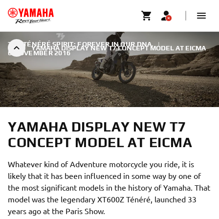
THE TÉNÉRÉ SPIRIT: FOREVER IN OUR DNA.
|
YAMAHA DISPLAY NEW T7 CONCEPT MODEL AT EICMA
6 NOVEMBER 2016
YAMAHA DISPLAY NEW T7
CONCEPT MODEL AT EICMA
Whatever kind of Adventure motorcycle you ride, it is
likely that it has been influenced in some way by one of
the most significant models in the history of Yamaha. That
model was the legendary XT600Z Ténéré, launched 33
years ago at the Paris Show.