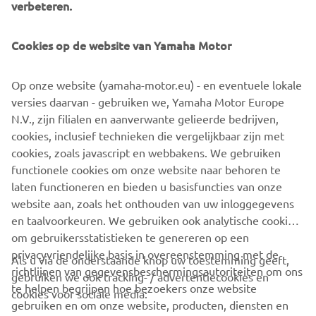
verbeteren.
New Yamaha T7 Concept: An expression of know-how
and passion
Cookies op de website van Yamaha Motor
The original Ténéré spirit that made Yamaha one of the
greatest names in Rally and Adventure riding has never
gone away, and is forever in the company’s DNA.
Op onze website (yamaha-motor.eu) - en eventuele lokale
Adventure represents a very pure and essential way of
versies daarvan - gebruiken we, Yamaha Motor Europe
enjoying motorcycle riding for Yamaha– offering feelings
N.V., zijn filialen en aanverwante gelieerde bedrijven,
of utter freedom and discovery, traveling to stunning
cookies, inclusief technieken die vergelijkbaar zijn met
places even when there are no roads to get there. Now
cookies, zoals javascript en webbakens. We gebruiken
Yamaha are about to give the world a glimpse of the
functionele cookies om onze website naar behoren te
future with the unveiling of the T7 Concept at EICMA.
laten functioneren en bieden u basisfuncties van onze
website aan, zoals het onthouden van uw inloggegevens
en taalvoorkeuren. We gebruiken ook analytische cookies
om gebruikersstatistieken te genereren op een
privacyvriendelijke basis in overeenstemming met de
Als u via de onderstaande knop uw toestemming geeft,
richtlijnen van gegevensbeschermingsautoriteiten om ons
gebruiken we ook tracking- / advertentiecookies en
CORPORATE
te helpen begrijpen hoe bezoekers onze website
cookies voor sociale media:
gebruiken en om onze website, producten, diensten en