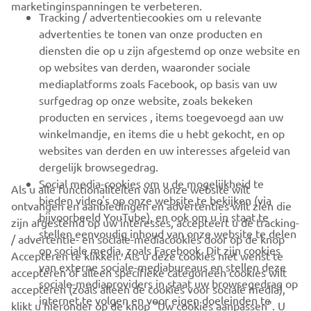
marketinginspanningen te verbeteren.
VOOR BEDRIJVEN
Tracking / advertentiecookies om u relevante
advertenties te tonen van onze producten en
MEER YAMAHA
diensten die op u zijn afgestemd op onze website en
op websites van derden, waaronder sociale
mediaplatforms zoals Facebook, op basis van uw
ONDERSTEUNING
surfgedrag op onze website, zoals bekeken
producten en services , items toegevoegd aan uw
winkelmandje, en items die u hebt gekocht, en op
NIEUWSBRIEF
websites van derden en uw interesses afgeleid van
Wees de eerste die meer te weten komt over de nieuwste deals,
dergelijk browsegedrag.
speciale evenementen, nieuwe producten en nog veel meer
Social media-cookies om u de mogelijkheid te
Als u alle functionaliteiten van onze website wilt
bieden video's op onze website te bekijken (via
ontvangen en aanbiedingen en advertenties wilt zien die
bijvoorbeeld YouTube), en ook om u in staat te
zijn afgestemd op uw interesses, accepteert u de tracking-
stellen eenvoudig inhoud van onze website te delen
/ advertentie- en sociale-mediacookies door op de knop
ABONNEREN
op sociale media, zoals Facebook. Dit zijn cookies
Accepteren te klikken. Als u deze cookies niet wenst te
van externe sociale-mediabureaus en stellen deze
accepteren of alleen specifieke categorieën cookies wilt
sociale-mediaproviders in staat uw browsegedrag op
Lees ons privacybeleid om te leren hoe we uw persoonlijke
accepteren (zoals alleen de cookies voor sociale media),
internet te volgen en voor eigen doeleinden te
gegevens verwerken:
Privacyverklaring
klikt u hieronder op de knop "Uw cookies aanpassen". U