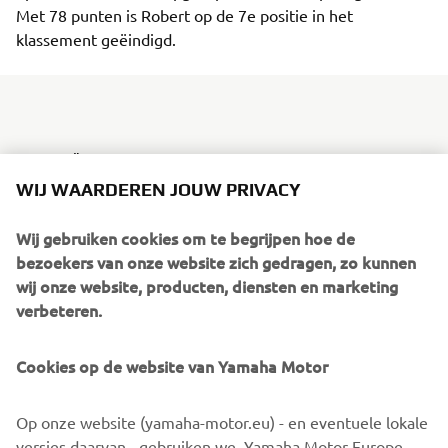
Met 78 punten is Robert op de 7e positie in het
klassement geëindigd.
Robert: "Het is een mooi en leerzaam seizoen geweest.
De World Supersport 300 klasse is in verhouding tot de
WIJ WAARDEREN JOUW PRIVACY
World Superbike hetzelfde als de Moto3 tot de MotoGP.
En net als in de Moto3 is de World Supersport 300 met
Wij gebruiken cookies om te begrijpen hoe de
strijd om iedere centimeter heel spannend, echt genieten
bezoekers van onze website zich gedragen, zo kunnen
dus! Ik heb in het begin van het seizoen een paar
wij onze website, producten, diensten en marketing
tegenvallers gehad met twee valpartijen in de eerste 2
verbeteren.
wedstrijden. Daarna is er echter een stijgende lijn
ingekomen en heb ik laten zien echt bij de top te horen.
Cookies op de website van Yamaha Motor
Iedere race werd ik mentaal sterker en kon ik makkelijker
vooraan mee doen. De hoogtepunten zijn uiteraard de 2
Op onze website (yamaha-motor.eu) - en eventuele lokale
podiums die ik gehaald heb. Ik wil Yamaha Motor Europe,
versies daarvan - gebruiken we, Yamaha Motor Europe
het GRT Racing Team en al mijn sponsoren bedanken voor