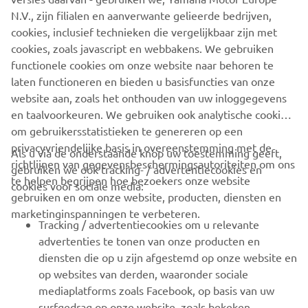
N.V., zijn filialen en aanverwante gelieerde bedrijven,
het mogelijk maken van dit leuke seizoen.
cookies, inclusief technieken die vergelijkbaar zijn met
Volgend jaar ga ik mijn best doen om nog beter te
cookies, zoals javascript en webbakens. We gebruiken
presteren in de World Supersport 300, maar daarover
functionele cookies om onze website naar behoren te
binnenkort meer nieuws!
laten functioneren en bieden u basisfuncties van onze
website aan, zoals het onthouden van uw inloggegevens
en taalvoorkeuren. We gebruiken ook analytische cookies
om gebruikersstatistieken te genereren op een
privacyvriendelijke basis in overeenstemming met de
Als u via de onderstaande knop uw toestemming geeft,
richtlijnen van gegevensbeschermingsautoriteiten om ons
gebruiken we ook tracking- / advertentiecookies en
CORPORATE
te helpen begrijpen hoe bezoekers onze website
cookies voor sociale media:
gebruiken en om onze website, producten, diensten en
marketinginspanningen te verbeteren.
VOOR BEDRIJVEN
Tracking / advertentiecookies om u relevante
advertenties te tonen van onze producten en
MEER YAMAHA
diensten die op u zijn afgestemd op onze website en
op websites van derden, waaronder sociale
mediaplatforms zoals Facebook, op basis van uw
ONDERSTEUNING
surfgedrag op onze website, zoals bekeken